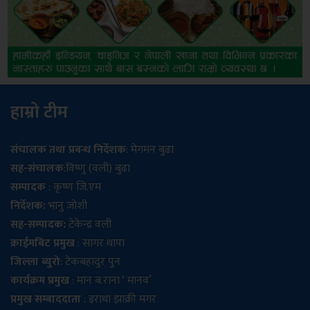
हाम्रो टीम
संचालक तथा प्रबन्ध निर्देशक
: मेगमन बुढा
सह-संचालक
:विष्णु (वली) बुढा
सम्पादक
: कृष्ण जि.एम
निर्देशक:
भानु जोशी
सह-सम्पादक:
टेकेन्द्र वली
क्राईमबिट प्रमुख
: सागर थापा
जिल्ला ब्युरो
: टेकबहादुर पुन
कार्यक्रम प्रमुख
: मान ब.राना ‘ मानव’
प्रमुख सम्बाददाता
: इराधा झाक्री मगर