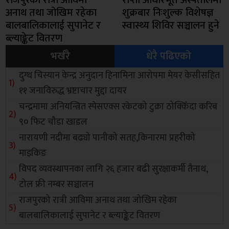
राजपुरको रात्री आविमा
राप्ती आधारभूत अस्पतालमा
अनाथ तथा जोखिम रहेका
शुक्रबार निःशुल्क विशेषज्ञ
बालबालिकालाई सुपानेट र
स्वास्थ्य शिविर सञ्चालन हुने
ब्ल्याङ्केट वितरण
भर्खरै
धेरै पढिएको
दुग्ध चिस्यान केन्द्र अनुदान हिनामिना आरोपमा मेयर केसीसहित
११ जनाविरुद्ध भ्रष्टाचार मुद्दा दायर
चन्द्रमामा अनियन्त्रित स्पेसएक्स रकेटको टुक्रा ठोक्किँदा करिब
९० फिट चौडा खाडल
नारायणी नदीमा बढ्यो पानीको सतह,किनारमा प्रहरीको
माइकिङ
विपद व्यवस्थापनका लागि २६ हजार बढी सुरक्षाकर्मी तैनाथ,
टोल फ्री नम्बर सञ्चालन
राजपुरको रात्री आविमा अनाथ तथा जोखिम रहेका
बालबालिकालाई सुपानेट र ब्ल्याङ्केट वितरण