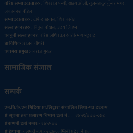
वरिष्ठ सम्बाददाताहरु
: शिवराज पन्थी, खडग ओली, तुलबहादुर कुँवर मगर,
जयप्रकाश पौडेल
सम्बाददाताहरु
: टोपेन्द्र खनाल, शिव बस्नेत
सल्लाहकारहरु
: बिपुल पोख्रेल, उदय जि.एम
कानुनी सल्लाहकार
: वरिष्ठ अधिवक्ता रेवतीरमण भट्टराई
प्राविधिक :
राजन चौधरी
क्यामेरा प्रमुख :
नवराज गुरुङ
सामाजिक संजाल
सम्पर्क
एम.बि.के.एन मिडिया प्रा.लिद्वारा संचालित सिधा-पत्र डटकम
# सूचना तथा प्रसारण विभाग दर्ता नं .
:– २४५९/०७७-०७८
#
कम्पनी दर्ता नम्बर
:- २४५५०७
# ठेगाना
:- लमही न.पा-५ दाङ,लुम्बिनी प्रदेश नेपाल