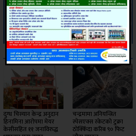
सम्बन्धित
दुग्ध चिस्यान केन्द्र अनुदान
चन्द्रमामा अनियन्त्रित
हिनामिना आरोपमा मेयर
स्पेसएक्स रकेटको टुक्रा
केसीसहित ११ जनाविरुद्ध
ठोक्किँदा करिब ९० फिट