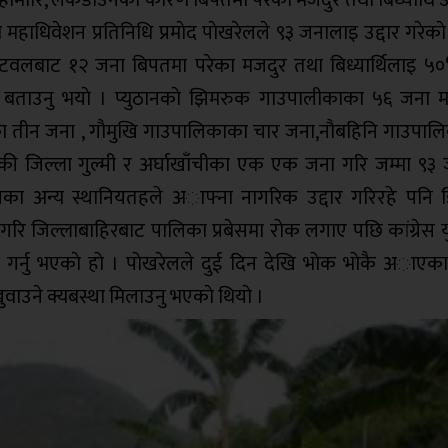
था महाधिवेशन प्रतिनिधि प्रमाेद पाेखरेलले ९३ जनालाइ उद्दार गरेका
ुटवलबाट १२ जना बिपतमा परेका मजदुर तथा बिध्यार्थिलाइ ५
ले बताउनु भयाे । प्युठानकाे झिमरुक गाउपालीकाका ५६ जना म
ा तीन जना , गाैमुखि गाउपालिकाका चार जना,नाैबहिनि गाउपाल
मेकी जिल्ला गुल्मी र अर्घाखाँचीका एक एक जना गरि जम्मा ९३
युठानका अन्य स्थानियतहले अाफ्ना नागरिक उद्दार गरिरहे पनि
ि जिल्लाबाहिरबाट पालिका प्रबेसमा राेक लगाए पछि कांग्रेस यु
दार गर्नु भएकाे हाे । पाेखरेलले दुई दिन देखि भाेक भाेकै अाए
खुवाउने क्यबस्था मिलाउनु भएकाे थियाे ।