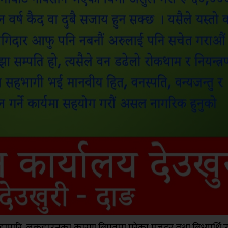
स महामारि, लकडाउनका कारण बिपतमा परेका मजदुर तथा बिध्यार्थि उद्द