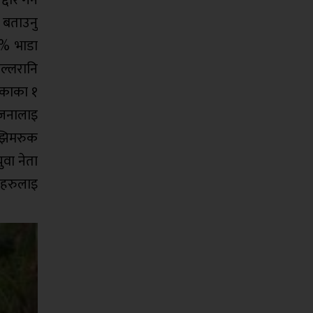
े बताउनु
०% भाडा
ल्लरानि
िकाका १
 जनालाइ
 झिमरुक
वा नेता
काहरुलाइ