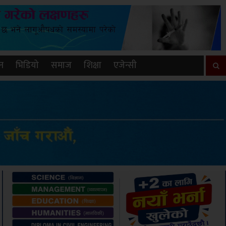
न
भिडियो
समाज
शिक्षा
एजेन्सी