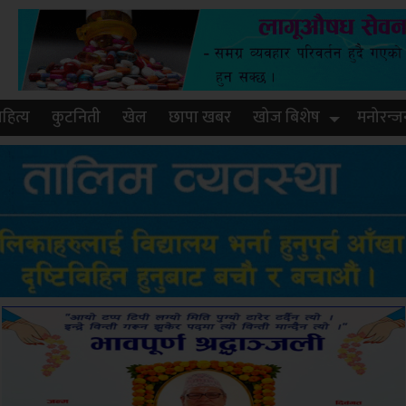
हित्य
कुटनिती
खेल
छापा खबर
खोज बिशेष
मनोरन्ज