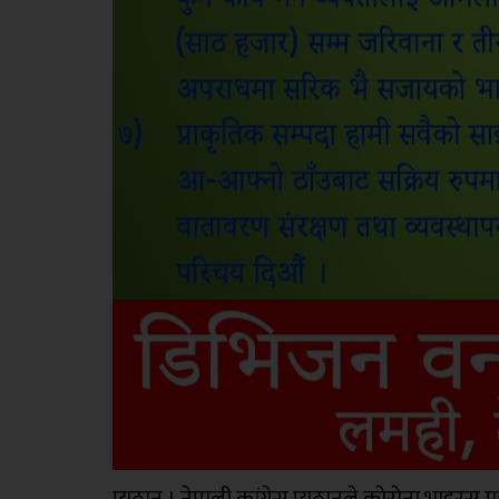
प्युठान । नेपाली कांग्रेस प्युठानले काेराेना भाइर