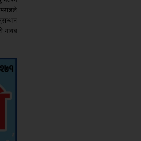
्यु भएको
हेमराजले
नुसन्धान
री नायब