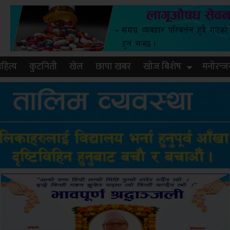
हित्य
कुटनिती
खेल
छापा खबर
खोज बिशेष
मनोरन्ज