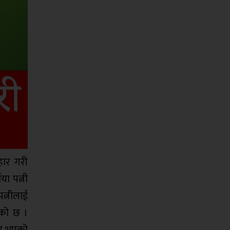
हार गरी
या पत्नी
त्नीलाई
एको छ ।