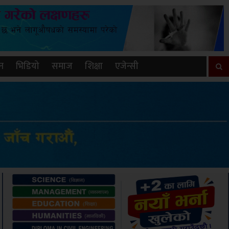
न
भिडियो
समाज
शिक्षा
एजेन्सी