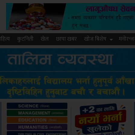
हित्य
कुटनिती
खेल
छापा खबर
खोज बिशेष
मनोरन्ज