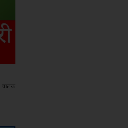
।
 र चालक