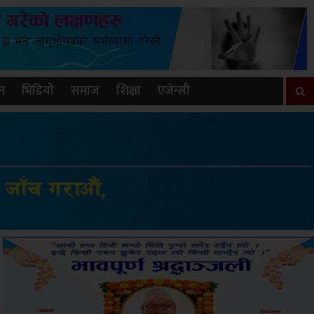
न
भिडियो
समाज
शिक्षा
एजेन्सी