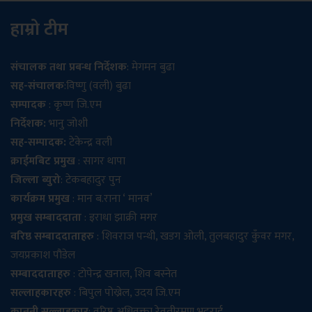
हाम्रो टीम
संचालक तथा प्रबन्ध निर्देशक
: मेगमन बुढा
सह-संचालक
:विष्णु (वली) बुढा
सम्पादक
: कृष्ण जि.एम
निर्देशक:
भानु जोशी
सह-सम्पादक:
टेकेन्द्र वली
क्राईमबिट प्रमुख
: सागर थापा
जिल्ला ब्युरो
: टेकबहादुर पुन
कार्यक्रम प्रमुख
: मान ब.राना ‘ मानव’
प्रमुख सम्बाददाता
: इराधा झाक्री मगर
वरिष्ठ सम्बाददाताहरु
: शिवराज पन्थी, खडग ओली, तुलबहादुर कुँवर मगर,
जयप्रकाश पौडेल
सम्बाददाताहरु
: टोपेन्द्र खनाल, शिव बस्नेत
सल्लाहकारहरु
: बिपुल पोख्रेल, उदय जि.एम
कानुनी सल्लाहकार
: वरिष्ठ अधिवक्ता रेवतीरमण भट्टराई