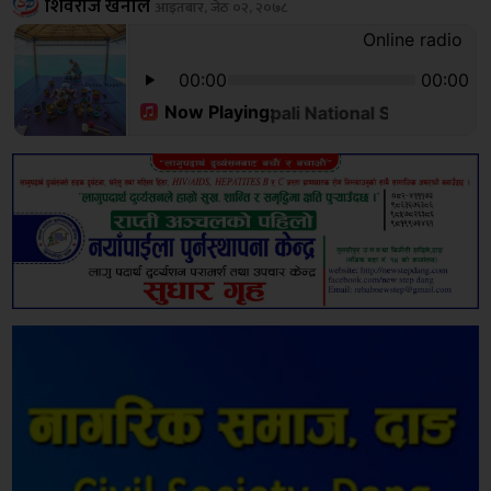
शिवराज खनाल
आइतबार, जेठ ०२, २०७८