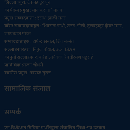
जिल्ला ब्युरो
: टेकबहादुर पुन
कार्यक्रम प्रमुख
: मान ब.राना ‘ मानव’
प्रमुख सम्बाददाता
: इराधा झाक्री मगर
वरिष्ठ सम्बाददाताहरु
: शिवराज पन्थी, खडग ओली, तुलबहादुर कुँवर मगर,
जयप्रकाश पौडेल
सम्बाददाताहरु
: टोपेन्द्र खनाल, शिव बस्नेत
सल्लाहकारहरु
: बिपुल पोख्रेल, उदय जि.एम
कानुनी सल्लाहकार
: वरिष्ठ अधिवक्ता रेवतीरमण भट्टराई
प्राविधिक :
राजन चौधरी
क्यामेरा प्रमुख :
नवराज गुरुङ
सामाजिक संजाल
सम्पर्क
एम.बि.के.एन मिडिया प्रा.लिद्वारा संचालित सिधा-पत्र डटकम