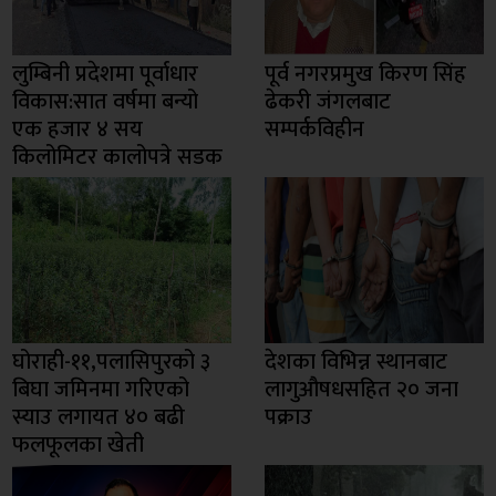
लुम्बिनी प्रदेशमा पूर्वाधार
पूर्व नगरप्रमुख किरण सिंह
विकास:सात वर्षमा बन्यो
ढेकरी जंगलबाट
एक हजार ४ सय
सम्पर्कविहीन
किलोमिटर कालोपत्रे सडक
घोराही-११,पलासिपुरको ३
देशका विभिन्न स्थानबाट
बिघा जमिनमा गरिएको
लागुऔषधसहित २० जना
स्याउ लगायत ४० बढी
पक्राउ
फलफूलका खेती