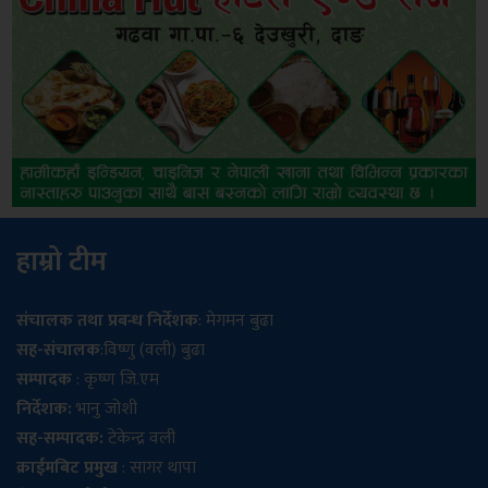
हाम्रो टीम
संचालक तथा प्रबन्ध निर्देशक
: मेगमन बुढा
सह-संचालक
:विष्णु (वली) बुढा
सम्पादक
: कृष्ण जि.एम
निर्देशक:
भानु जोशी
सह-सम्पादक:
टेकेन्द्र वली
क्राईमबिट प्रमुख
: सागर थापा