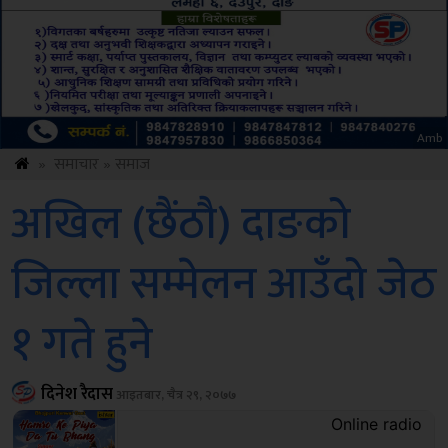
ksbus
»
समाचार
»
समाज
अखिल (छैंठौ) दाङको
जिल्ला सम्मेलन आउँदो जेठ
१ गते हुने
दिनेश रैदास
आइतबार, चैत्र २९, २०७७