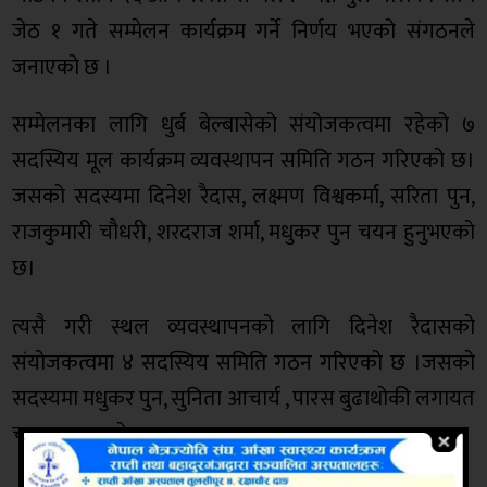
जेठ १ गते सम्मेलन कार्यक्रम गर्ने निर्णय भएको संगठनले
जनाएको छ ।
सम्मेलनका लागि धुर्ब बेल्बासेको संयोजकत्वमा रहेको ७
सदस्यिय मूल कार्यक्रम व्यवस्थापन समिति गठन गरिएको छ।
जसको सदस्यमा दिनेश रैदास, लक्ष्मण विश्वकर्मा, सरिता पुन,
राजकुमारी चौधरी, शरदराज शर्मा, मधुकर पुन चयन हुनुभएको
छ।
त्यसै गरी स्थल व्यवस्थापनको लागि दिनेश रैदासको
संयोजकत्वमा ४ सदस्यिय समिति गठन गरिएको छ ।जसको
सदस्यमा मधुकर पुन, सुनिता आचार्य , पारस बुढाथोकी लगायत
चयन हुनुभएको छ।