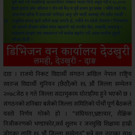
दाङ । राजमो निकट विद्यार्थी संगठन अखिल नेपाल राष्ट्रिय
स्वतन्त्र विद्यार्थी युनियन (छैठौं)को १६ औं जिल्ला सम्मेलन
२०७८जेठ १ गते जिल्ला सदरमुकाम घोराहीमा हुने भएको छ ।
संगठनको शनिबार बसेको जिल्ला समितिको पाँचौं पूर्ण बैठकले
यस्तो निर्णय गरेको हो । “संघियता,भ्रष्टाचार, शैक्षिक
निजीकरणकाे भण्डाफाेर,सर्व शुलभ र जनमुखि शिक्षामा हाम्रो
जाेडका लागि १६ औं जिल्ला सम्मेलन” भन्ने मुल नाराका साथ