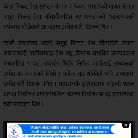
केन्द्र निकट प्रेस संगठन नेपाल र नेकपा एमालेको माधव नेपाल
समूह निकट प्रेस चौतारीसहित ११ संगठनको गठबन्धनको
तर्फबाट पोख्रेलले अध्यक्षमा उम्मेदवारी दिएका थिए ।
त्यस्तै एमालेको ओली समूह निकट प्रेस चौतारीले जनता
समाजवादी पार्टीसम्वद्ध प्रेस मञ्च, विप्लव समर्थित जनपत्रकार
संघसहित ९ वटा संघसँग मिलेर निर्मला शर्मालाई अध्यक्षको
उम्मेदवार बनाएको थियो । गजेन्द्र बुढाथोकीले पनि अध्यक्षमा
उम्मेदवारी दिएका थिए । महासंघकै इतिहासमा पहिलो पटक
प्रत्यक्ष निर्वाचन प्रणालीमार्फत भएको निर्वाचनमा १३ हजारभन्दा
बढी मतदाता थिए ।