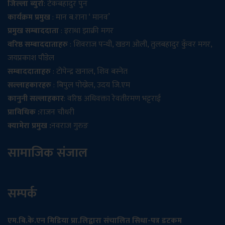
जिल्ला ब्युरो
: टेकबहादुर पुन
कार्यक्रम प्रमुख
: मान ब.राना ‘ मानव’
प्रमुख सम्बाददाता
: इराधा झाक्री मगर
वरिष्ठ सम्बाददाताहरु
: शिवराज पन्थी, खडग ओली, तुलबहादुर कुँवर मगर,
जयप्रकाश पौडेल
सम्बाददाताहरु
: टोपेन्द्र खनाल, शिव बस्नेत
सल्लाहकारहरु
: बिपुल पोख्रेल, उदय जि.एम
कानुनी सल्लाहकार
: वरिष्ठ अधिवक्ता रेवतीरमण भट्टराई
प्राविधिक :
राजन चौधरी
क्यामेरा प्रमुख :
नवराज गुरुङ
सामाजिक संजाल
सम्पर्क
एम.बि.के.एन मिडिया प्रा.लिद्वारा संचालित सिधा-पत्र डटकम