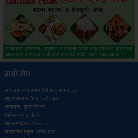
हाम्रो टीम
संचालक तथा प्रबन्ध निर्देशक
: मेगमन बुढा
सह-संचालक
:विष्णु (वली) बुढा
सम्पादक
: कृष्ण जि.एम
निर्देशक:
भानु जोशी
सह-सम्पादक:
टेकेन्द्र वली
क्राईमबिट प्रमुख
: सागर थापा