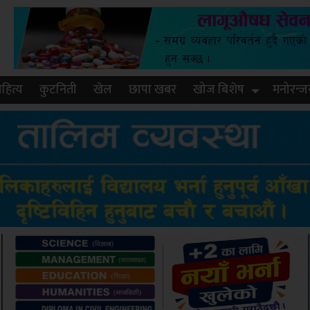
हित्य
कुटनिती
खेल
छापा खबर
खोज बिशेष
मनोरन्ज