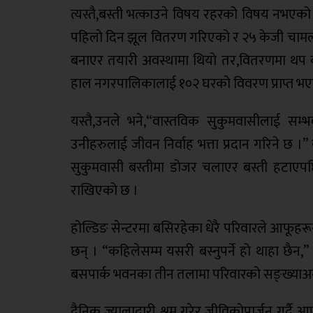
त्यस्तै,बस्ती भत्काउने विषय रहरको विषय नभएको उल
पहिलो दिन झूल वितरण गरिएको र २५ केजी चामल, 
बनाएर तयारी अवस्थामा थियो तर,वितरणमा थप 
हाल नगरपालिकालाई १०२ घरको विवरण प्राप्त भ
यस्तै,उनले भने,“वास्तविक सुकुमवासीलाई सम्
उनीहरुलाई जीवन निर्वाह भत्ता प्रदान गरिने छ 
सुकुमवासी बस्तीमा डोजर चलाएर बस्ती हटाएपछ
राखिएको छ ।
होल्डिङ सेन्टरमा बसिरहेका धेरै परिवारले आफूहरूस
छन् । “कहिलेसम्म यसरी बस्नुपर्ने हो थाहा छैन,
बसपार्क भवनका तीन तलामा परिवारको सङ्ख्याअन
दैनिक ज्यालादारी श्रम गरेर जीविकोपार्जन गर्दै