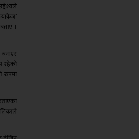
्देश्यले
्याकेज’
 बताए ।
ि बनाएर
स रहेको
ी रुपमा
ो बताएका
पालिकाले
कट देखिन