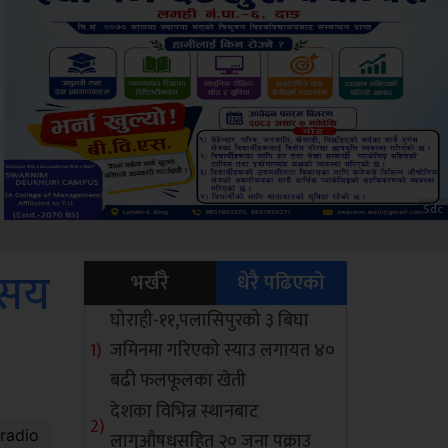
ksbus
 सय
भर्खरै
धेरै पढिएको
घोराही-११,पलासिपुरको ३ बिघा
जमिनमा गरिएको स्याउ लगायत ४०
बढी फलफूलका खेती
देशका विभिन्न स्थानबाट
लागुऔषधसहित २० जना पक्राउ