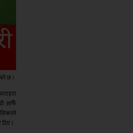
को छ ।
 घरटहरा
री आफैँ
ालिकाले
ी दिए ।