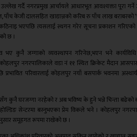
्लेख गर्दै नगरप्रमुख आर्चायले आधारभूत आवश्यक्ता पूरा गर्ने उद
पाँच केजी दालसहित खाद्यान्नको करिब रु पाँच लाख बराबरको ‘प
कठिनाइ भएपछि त्यसलाई स्थगन गरेर सूचना प्रकाशन गरिएको
एको छ ।
भव भए कुनै जग्गाको व्यवस्थापन गरिनेछ,भएन भने कार्यविध
।” कोहलपुर नगरपालिकाले वडा नं ११ स्थित क्रिकेट मैदान आसपा
ि प्रभावित परिवारलाई कोहलपुर नयाँ बसपार्क भवनमा अस्थाय
ँग कुनै घरजग्गा नरहेको र अब भविष्य के हुने भन्ने चिन्ता बढेक
” होल्डिङ सेन्टरमा बस्नुभएका प्रेम विकले भने । कोहलपुर नगर
ुसार समूहगत रूपमा राखेको छ ।
 आएका अधिकांश परिवारको अन्नपात सकिन लागेको र खाद्यान्न सङ्