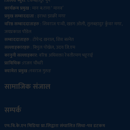
जिल्ला ब्युरो
: टेकबहादुर पुन
कार्यक्रम प्रमुख
: मान ब.राना ‘ मानव’
प्रमुख सम्बाददाता
: इराधा झाक्री मगर
वरिष्ठ सम्बाददाताहरु
: शिवराज पन्थी, खडग ओली, तुलबहादुर कुँवर मगर,
जयप्रकाश पौडेल
सम्बाददाताहरु
: टोपेन्द्र खनाल, शिव बस्नेत
सल्लाहकारहरु
: बिपुल पोख्रेल, उदय जि.एम
कानुनी सल्लाहकार
: वरिष्ठ अधिवक्ता रेवतीरमण भट्टराई
प्राविधिक :
राजन चौधरी
क्यामेरा प्रमुख :
नवराज गुरुङ
सामाजिक संजाल
सम्पर्क
एम.बि.के.एन मिडिया प्रा.लिद्वारा संचालित सिधा-पत्र डटकम