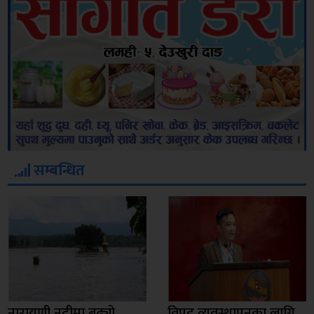
सम्बन्धित
नारायणी नदीमा बढ्यो
विपद व्यवस्थापनका लागि