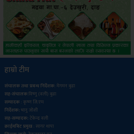
हाम्रो टीम
संचालक तथा प्रबन्ध निर्देशक
: मेगमन बुढा
सह-संचालक
:विष्णु (वली) बुढा
सम्पादक
: कृष्ण जि.एम
निर्देशक:
भानु जोशी
सह-सम्पादक:
टेकेन्द्र वली
क्राईमबिट प्रमुख
: सागर थापा