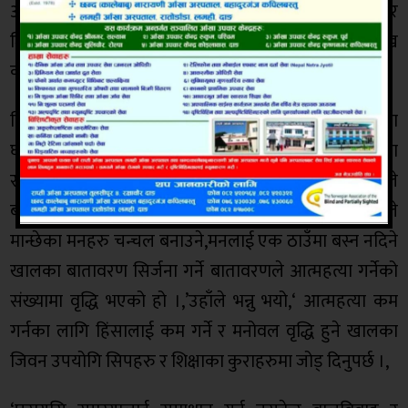
आत्महत्या गर्नुमा मुख्य घरेलु हिंसा, गरिबि,अशिक्षा र
जिवनस्तरमा सुधार हुन नसक्नाले आत्महत्या गर्नुका प्रमुख
कारण रहेको एस एस पि चन्दको भनाई छ ।
विज्ञानको युग आएसँगै अहिलेको प्रविधिले पनि आत्महत्याका
घटनामा वृद्धि भएको सामाजिक सेवा केन्द्र(सोसेक)का
संस्थापक अध्यक्ष तथा सामाजिक अभियन्ता हिरासिंह थापाले
बताउनु भयो । ‘जुन कुरा हेर्न गर्न हुन्थेन उनले भने,‘ति कुराहरुले
मान्छेका मनहरु चन्चल बनाउने,मनलाई एक ठाउँमा बस्न नदिने
खालका बातावरण सिर्जना गर्ने बातावरणले आत्महत्या गर्नेको
संख्यामा वृद्धि भएको हो ।,’उहाँले भन्नु भयो,‘ आत्महत्या कम
गर्नका लागि हिंसालाई कम गर्ने र मनोवल वृद्धि हुने खालका
जिवन उपयोगि सिपहरु र शिक्षाका कुराहरुमा जोड् दिनुपर्छ ।,