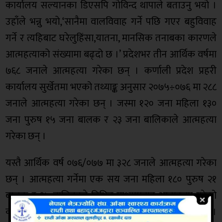
कार्यालय सल्यानका डिएसपि गोविन्द थापाले बताउनु भयो ।
उहाँले भन्नु भयो,‘सानैमा वालविवाह गर्ने पछि गएर बहुविवाह
गर्ने र त्यहिबाट घरेलुहिंसा,यातना, मानसिक तनाबका कारणले
आत्महत्याको संख्यामा बढ्दो छ ।’ प्रदेशभर तीन आर्थिक वर्षमा
७६८ जनाले आत्महत्या गरेका छन् । कर्णाली प्रदेश प्रहरी
कार्यालय सुर्खेतमा भएको तथ्याङ्क अनुसार २०७५÷०७६ मा २८८
जनाले आत्महत्या गरेका छन् । जस्मा १२० जना महिला १३०
जना पुरुष १५ जना बालक र २३ जना बालिकाले आत्महत्या
गरेका छन् ।
यस्तै आर्थिक वर्ष ०७६/०७७ मा ३२८ जनाले आत्महत्या गरेका
छन् । आत्महत्या गर्नेमा एक सय जना महिला १८० पुरुष २१
बालक र १७ बालिकाले विभिन्न माध्यामबाट आत्महत्या गरेको
कर्णाली प्रदेश प्रहरीका प्रवक्ता एसएसपि अर्जुन चन्दले बताए ।