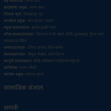
सह-सम्पादक:
टेकेन्द्र वली
क्राईमबिट प्रमुख
: सागर थापा
जिल्ला ब्युरो
: टेकबहादुर पुन
कार्यक्रम प्रमुख
: मान ब.राना ‘ मानव’
प्रमुख सम्बाददाता
: इराधा झाक्री मगर
वरिष्ठ सम्बाददाताहरु
: शिवराज पन्थी, खडग ओली, तुलबहादुर कुँवर मगर,
जयप्रकाश पौडेल
सम्बाददाताहरु
: टोपेन्द्र खनाल, शिव बस्नेत
सल्लाहकारहरु
: बिपुल पोख्रेल, उदय जि.एम
कानुनी सल्लाहकार
: वरिष्ठ अधिवक्ता रेवतीरमण भट्टराई
प्राविधिक :
राजन चौधरी
क्यामेरा प्रमुख :
नवराज गुरुङ
सामाजिक संजाल
सम्पर्क