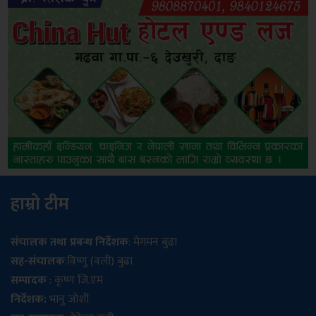
हाम्रो टीम
संचालक तथा प्रबन्ध निर्देशक
: मेगमन बुढा
सह-संचालक
:विष्णु (वली) बुढा
सम्पादक
: कृष्ण जि.एम
निर्देशक:
भानु जोशी