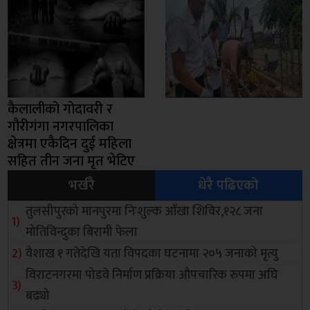
कैलालीको गोदावरी र
गौरीगंगा नगरपालिका
क्षेत्रमा एकैदिन दुई महिला
सहित तीन जना मृत भेटिए
भर्खरै
धेरै पढिएको
तुलसीपुरको मानपुरमा निःशुल्क आँखा शिविर,१२८ जना
मोतिविन्दुका बिरामी फेला
वैशाख १ गतेदेखि यता विपदका घटनामा २०५ जनाको मृत्यु
विराटनगरमा पोडवे निर्माण प्रक्रिया औपचारिक रुपमा अघि
बढ्यो