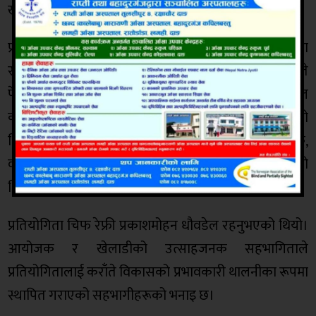
खेलाडीको सहभागिता रहेको थियो।
प्रतियोगिता विभिन्न तौल समूह तथा व्यक्तिगत/टिम काता
स्पर्धामा सम्पन्न भएको हो। सम्पूर्ण खेलहरू वर्ल्ड कराँते
फेडेरेसन (WKF), एसियन कराँते फेडेरेसन (AKF) र नेपाल
कराँते फेडेरेसन (NKF) का मापदण्डअनुसार सञ्चालन गरिएको
थियो । कराँतेको विकासमा योगदान दिने प्रशिक्षक,
व्यवस्थापक र संघ प्रतिनिधिलाई विशेष सम्मानसमेत गरिएको
थियो।
प्रतियोगिता चिफ रेफ्री प्रकाशमोहन धौवडेल रहनुभएको थियो।
आयोजक र खेलाडीको उत्साहजनक सहभागिताले
प्रतियोगितालाई कराँते विकासको प्रभावकारी थालनीका रूपमा
स्थापित गराएको सहभागीहरूको भनाइ छ।