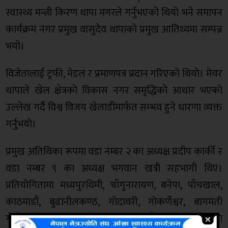
स्वास्थ्य मन्त्री किरण थापा मगरले गर्नुभएको थियो भने समापन
कार्यक्रम नगर प्रमुख वासुदेव थापाको प्रमुख आतिथ्यमा सम्पन्न
भयो।
विजेतालाई ट्रफी, मेडल र प्रमाणपत्र प्रदान गरिएको थियो। मेयर
थापाले खेल क्षेत्रको विकास नगर समृद्धिको आधार भएको
उल्लेख गर्दै विश्व विजय खेलाडीमार्फत सम्भव हुने धारणा व्यक्त
गर्नुभयो।
प्रमुख अतिथिका रूपमा वडा नम्बर २ का अध्यक्ष प्रदीप कार्की र
वडा नम्बर ९ का अध्यक्ष भगवान खत्री सहभागी थिए।
प्रतियोगितामा मध्यपुरथिमी, चाँगुनारायण, बनेपा, पाँचखाल,
काठमाडौं, बुढानीलकण्ठ, गोदावरी, गोकर्णेश्वर, बागमती
गाउँपालिका, टोखा, साँगाचोकगढी, पनौती र धुलिखेलका