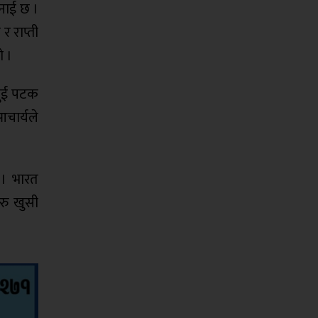
नाई छ ।
र राप्ती
ो ।
दुई पटक
चार्यले
 । भारत
रु खुसी