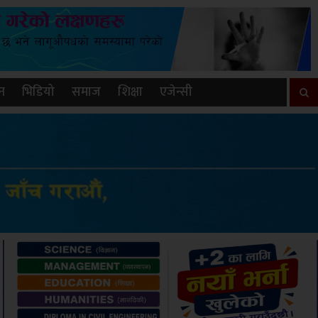
न
भिडियो
समाज
शिक्षा
एजेन्सी