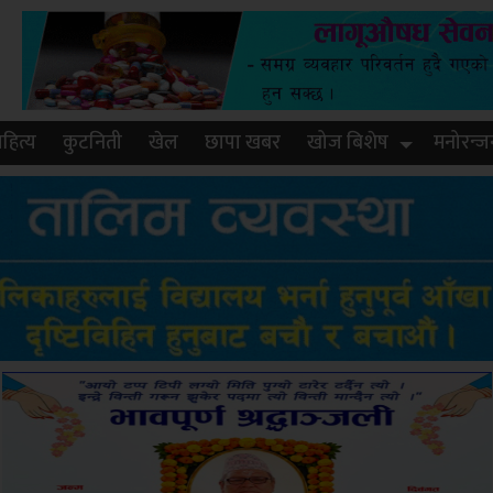
हित्य
कुटनिती
खेल
छापा खबर
खोज बिशेष
मनोरन्ज