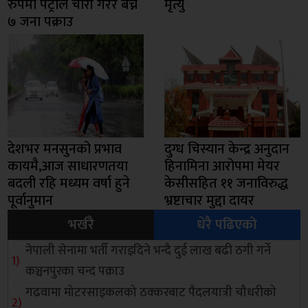
रुपमा पेट्रोल चोरी गरेर बेच्ने
मृत्यु
७ जना पक्राउ
देशभर मनसुनको प्रभाव
दुग्ध चिस्यान केन्द्र अनुदान
कायमै,आज साधारणतया
हिनामिना आरोपमा मेयर
बदली रहि मध्यम वर्षा हुने
केसीसहित ११ जनाविरुद्ध
पूर्वानुमान
भ्रष्टाचार मुद्दा दायर
भर्खरै
धेरै पढिएको
नेपाली सेनामा भर्ती गराइदिने भन्दै दुई लाख बढी ठगी गर्ने
कञ्चनपुरका चन्द पक्राउ
गढवामा मोटरसाइकलको ठक्करबाट पैदलयात्री चौधरीको