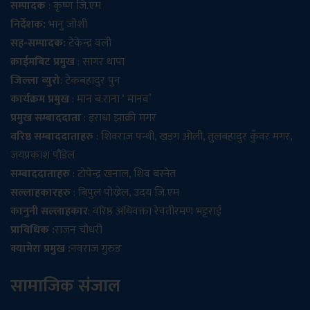
सम्पादक
: कृष्ण जि.एम
निर्देशक:
भानु जोशी
सह-सम्पादक:
टेकेन्द्र वली
क्राईमबिट प्रमुख
: सागर थापा
जिल्ला ब्युरो
: टेकबहादुर पुन
कार्यक्रम प्रमुख
: मान ब.राना ‘ मानव’
प्रमुख सम्बाददाता
: इराधा झाक्री मगर
वरिष्ठ सम्बाददाताहरु
: शिवराज पन्थी, खडग ओली, तुलबहादुर कुँवर मगर,
जयप्रकाश पौडेल
सम्बाददाताहरु
: टोपेन्द्र खनाल, शिव बस्नेत
सल्लाहकारहरु
: बिपुल पोख्रेल, उदय जि.एम
कानुनी सल्लाहकार
: वरिष्ठ अधिवक्ता रेवतीरमण भट्टराई
प्राविधिक :
राजन चौधरी
क्यामेरा प्रमुख :
नवराज गुरुङ
सामाजिक संजाल