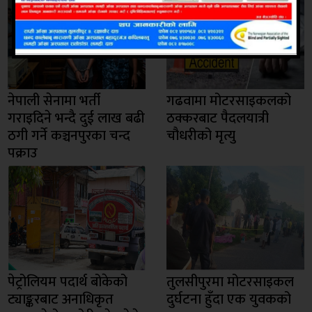
नेपाली सेनामा भर्ती
गढवामा मोटरसाइकलको
गराइदिने भन्दै दुई लाख बढी
ठक्करबाट पैदलयात्री
ठगी गर्ने कञ्चनपुरका चन्द
चौधरीको मृत्यु
पक्राउ
पेट्रोलियम पदार्थ बोकेको
तुलसीपुरमा मोटरसाइकल
ट्याङ्करबाट अनाधिकृत
दुर्घटना हुँदा एक युवकको