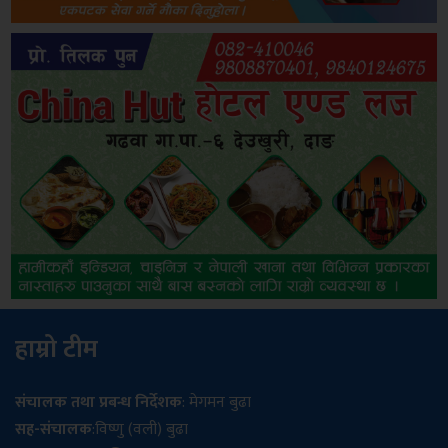
हाम्रो टीम
संचालक तथा प्रबन्ध निर्देशक
: मेगमन बुढा
सह-संचालक
:विष्णु (वली) बुढा