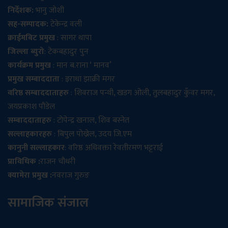
निर्देशक:
भानु जोशी
सह-सम्पादक:
टेकेन्द्र वली
क्राईमबिट प्रमुख
: सागर थापा
जिल्ला ब्युरो
: टेकबहादुर पुन
कार्यक्रम प्रमुख
: मान ब.राना ‘ मानव’
प्रमुख सम्बाददाता
: इराधा झाक्री मगर
वरिष्ठ सम्बाददाताहरु
: शिवराज पन्थी, खडग ओली, तुलबहादुर कुँवर मगर,
जयप्रकाश पौडेल
सम्बाददाताहरु
: टोपेन्द्र खनाल, शिव बस्नेत
सल्लाहकारहरु
: बिपुल पोख्रेल, उदय जि.एम
कानुनी सल्लाहकार
: वरिष्ठ अधिवक्ता रेवतीरमण भट्टराई
प्राविधिक :
राजन चौधरी
क्यामेरा प्रमुख :
नवराज गुरुङ
सामाजिक संजाल