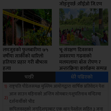
जोड्नुपर्छ :सीईओ जि.एम
लमजुङको फुलबारीमा ७५
भू-संरक्षण दिवसका
वर्षीया सार्कीको धारिलो
अवसरमा गढवाको
हतियार प्रहार गरी बीभत्स
मलमलामा बाँस रोपण र
हत्या
अन्तरक्रिया कार्यक्रम सम्पन्न
भर्खरै
धेरै पढिएको
राष्ट्रपति पौडेलसमक्ष मुस्लिम आयोगद्वारा वार्षिक प्रतिवेदन पेश
आज साउन महिनाको अन्तिम सोमबार:पशुपतिनाथ मन्दिरमा
दर्शनार्थीको भीड
कपिलवस्तुको जगदिशपुरबाट एक थान पेस्तोल सहित ३ जना