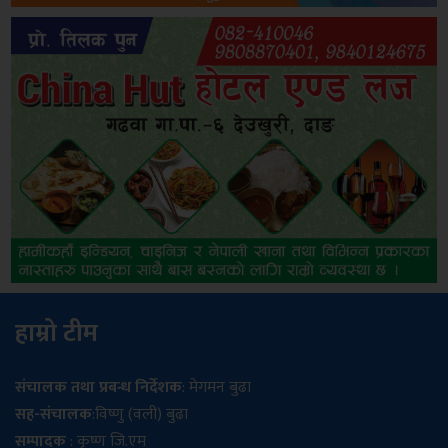
हाम्रो टीम
संचालक तथा प्रबन्ध निर्देशक
: मेगमन बुढा
सह-संचालक
:विष्णु (वली) बुढा
सम्पादक
: कृष्ण जि.एम