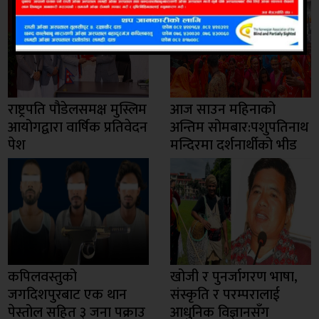
राष्ट्रपति पौडेलसमक्ष मुस्लिम
आज साउन महिनाको
आयोगद्वारा वार्षिक प्रतिवेदन
अन्तिम सोमबार:पशुपतिनाथ
पेश
मन्दिरमा दर्शनार्थीको भीड
कपिलवस्तुको
खोजी र पुनर्जागरण भाषा,
जगदिशपुरबाट एक थान
संस्कृति र परम्परालाई
पेस्तोल सहित ३ जना पक्राउ
आधुनिक विज्ञानसँग