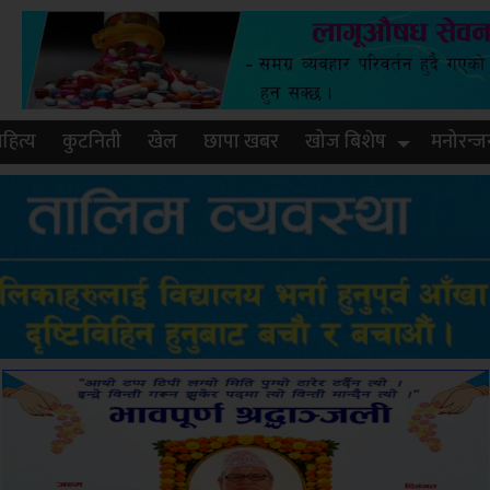
हित्य
कुटनिती
खेल
छापा खबर
खोज बिशेष
मनोरन्ज