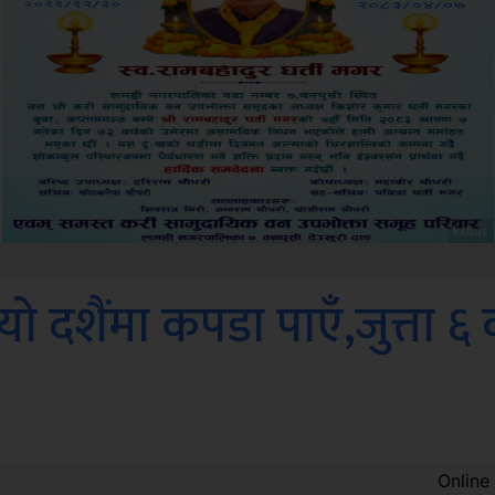
Sdc
 दशैंमा कपडा पाएँ,जुत्ता ६ व