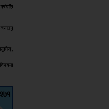
वर्षपछि
ो जनाउनु
ुहोस्’,
 विषयमा