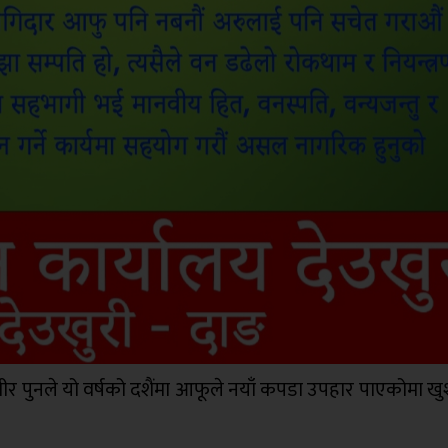
महावीर पुनले यो वर्षको दशैंमा आफूले नयाँ कपडा उपहार पाएकोमा खुश