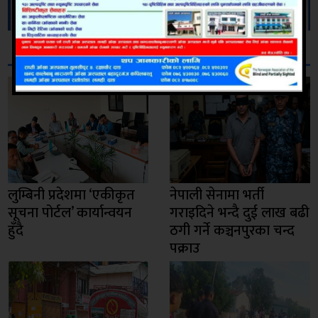
सम्बन्धित
लुम्बिनी प्रदेशमा ‘एकीकृत
नेपाली सेनामा भर्ती
सूचना पोर्टल’ कार्यान्वयन
गराइदिने भन्दै दुई लाख बढी
हुँदै
ठगी गर्ने कञ्चनपुरका चन्द
पक्राउ