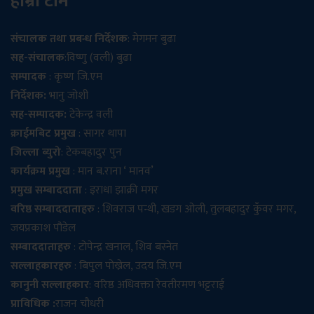
हाम्रो टीम
संचालक तथा प्रबन्ध निर्देशक
: मेगमन बुढा
सह-संचालक
:विष्णु (वली) बुढा
सम्पादक
: कृष्ण जि.एम
निर्देशक:
भानु जोशी
सह-सम्पादक:
टेकेन्द्र वली
क्राईमबिट प्रमुख
: सागर थापा
जिल्ला ब्युरो
: टेकबहादुर पुन
कार्यक्रम प्रमुख
: मान ब.राना ‘ मानव’
प्रमुख सम्बाददाता
: इराधा झाक्री मगर
वरिष्ठ सम्बाददाताहरु
: शिवराज पन्थी, खडग ओली, तुलबहादुर कुँवर मगर,
जयप्रकाश पौडेल
सम्बाददाताहरु
: टोपेन्द्र खनाल, शिव बस्नेत
सल्लाहकारहरु
: बिपुल पोख्रेल, उदय जि.एम
कानुनी सल्लाहकार
: वरिष्ठ अधिवक्ता रेवतीरमण भट्टराई
प्राविधिक :
राजन चौधरी