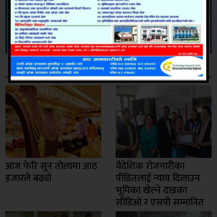
सम्बन्धित
आज फेरि सुन तोलामा आठ
वैदेशिक रोजगारीका
हजारले बढ्यो
पीडितलाई न्याय दिलाउन
भूमिका खेल्ने दाङका
सीडिओ र एसपी सम्मानित