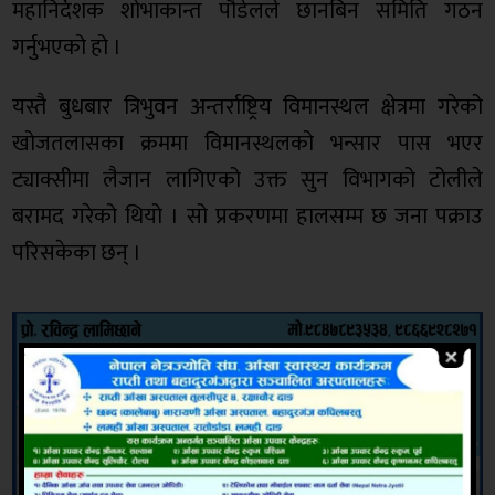
महानिर्देशक शोभाकान्त पौडेलले छानबिन समिति गठन
गर्नुभएको हो ।
यस्तै बुधबार त्रिभुवन अन्तर्राष्ट्रिय विमानस्थल क्षेत्रमा गरेको
खोजतलासका क्रममा विमानस्थलको भन्सार पास भएर
ट्याक्सीमा लैजान लागिएको उक्त सुन विभागको टोलीले
बरामद गरेको थियो । सो प्रकरणमा हालसम्म छ जना पक्राउ
परिसकेका छन् ।