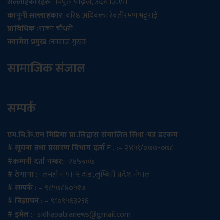
सल्लाहकारहरु
: बिपुल पोख्रेल, उदय जि.एम
कानुनी सल्लाहकार
: वरिष्ठ अधिवक्ता रेवतीरमण भट्टराई
प्राविधिक :
राजन चौधरी
क्यामेरा प्रमुख :
नवराज गुरुङ
सामाजिक संजाल
सम्पर्क
एम.बि.के.एन मिडिया प्रा.लिद्वारा संचालित सिधा-पत्र डटकम
# सूचना तथा प्रसारण विभाग दर्ता नं .
:– २४५९/०७७-०७८
#
कम्पनी दर्ता नम्बर
:- २४५५०७
# ठेगाना
:- लमही न.पा-५ दाङ,लुम्बिनी प्रदेश नेपाल
# सम्पर्क
: – ९८५७८४०५१७
# बिज्ञापन
: – ९८०९५६३२३६
# इमेल
:-
sidhapatranews@gmail.com