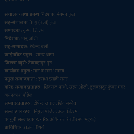
संचालक तथा प्रबन्ध निर्देशक
: मेगमन बुढा
सह-संचालक
:विष्णु (वली) बुढा
सम्पादक
: कृष्ण जि.एम
निर्देशक:
भानु जोशी
सह-सम्पादक:
टेकेन्द्र वली
क्राईमबिट प्रमुख
: सागर थापा
जिल्ला ब्युरो
: टेकबहादुर पुन
कार्यक्रम प्रमुख
: मान ब.राना ‘ मानव’
प्रमुख सम्बाददाता
: इराधा झाक्री मगर
वरिष्ठ सम्बाददाताहरु
: शिवराज पन्थी, खडग ओली, तुलबहादुर कुँवर मगर,
जयप्रकाश पौडेल
सम्बाददाताहरु
: टोपेन्द्र खनाल, शिव बस्नेत
सल्लाहकारहरु
: बिपुल पोख्रेल, उदय जि.एम
कानुनी सल्लाहकार
: वरिष्ठ अधिवक्ता रेवतीरमण भट्टराई
प्राविधिक :
राजन चौधरी