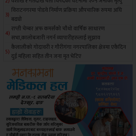
वैशाख १ गतेदेखि यता विपदका घटनामा २०५ जनाको मृत्यु
विराटनगरमा पोडवे निर्माण प्रक्रिया औपचारिक रुपमा अघि
बढ्यो
राप्ती चेम्बर अफ कमर्सको चाैथो वार्षिक साधारण
सभा,कालोबजारी नगर्न व्यापारीहरुलाई सुझाव
कैलालीको गोदावरी र गौरीगंगा नगरपालिका क्षेत्रमा एकैदिन
दुई महिला सहित तीन जना मृत भेटिए