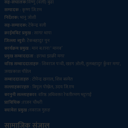
सह-संचालक
:विष्णु (वली) बुढा
सम्पादक
: कृष्ण जि.एम
निर्देशक:
भानु जोशी
सह-सम्पादक:
टेकेन्द्र वली
क्राईमबिट प्रमुख
: सागर थापा
जिल्ला ब्युरो
: टेकबहादुर पुन
कार्यक्रम प्रमुख
: मान ब.राना ‘ मानव’
प्रमुख सम्बाददाता
: इराधा झाक्री मगर
वरिष्ठ सम्बाददाताहरु
: शिवराज पन्थी, खडग ओली, तुलबहादुर कुँवर मगर,
जयप्रकाश पौडेल
सम्बाददाताहरु
: टोपेन्द्र खनाल, शिव बस्नेत
सल्लाहकारहरु
: बिपुल पोख्रेल, उदय जि.एम
कानुनी सल्लाहकार
: वरिष्ठ अधिवक्ता रेवतीरमण भट्टराई
प्राविधिक :
राजन चौधरी
क्यामेरा प्रमुख :
नवराज गुरुङ
सामाजिक संजाल