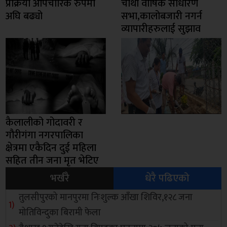
प्रक्रिया औपचारिक रुपमा
चाैथो वार्षिक साधारण
अघि बढ्यो
सभा,कालोबजारी नगर्न
व्यापारीहरुलाई सुझाव
कैलालीको गोदावरी र
गौरीगंगा नगरपालिका
क्षेत्रमा एकैदिन दुई महिला
सहित तीन जना मृत भेटिए
भर्खरै
धेरै पढिएको
तुलसीपुरको मानपुरमा निःशुल्क आँखा शिविर,१२८ जना
मोतिविन्दुका बिरामी फेला