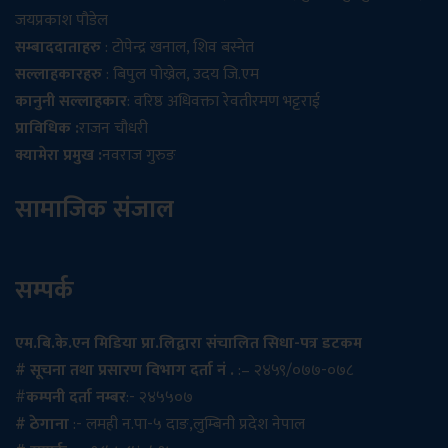
जयप्रकाश पौडेल
सम्बाददाताहरु
: टोपेन्द्र खनाल, शिव बस्नेत
सल्लाहकारहरु
: बिपुल पोख्रेल, उदय जि.एम
कानुनी सल्लाहकार
: वरिष्ठ अधिवक्ता रेवतीरमण भट्टराई
प्राविधिक :
राजन चौधरी
क्यामेरा प्रमुख :
नवराज गुरुङ
सामाजिक संजाल
सम्पर्क
एम.बि.के.एन मिडिया प्रा.लिद्वारा संचालित सिधा-पत्र डटकम
# सूचना तथा प्रसारण विभाग दर्ता नं .
:– २४५९/०७७-०७८
#
कम्पनी दर्ता नम्बर
:- २४५५०७
# ठेगाना
:- लमही न.पा-५ दाङ,लुम्बिनी प्रदेश नेपाल