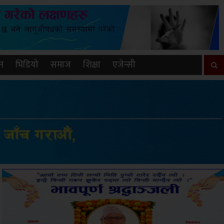
न
भिडियो
समाज
शिक्षा
एजेन्सी