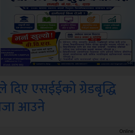
ksbus
े दिए एसईईको ग्रेडबृद्धि
तिजा आउने