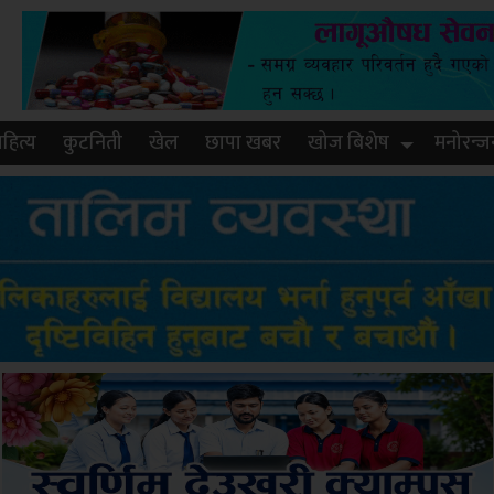
हित्य
कुटनिती
खेल
छापा खबर
खोज बिशेष
मनोरन्ज