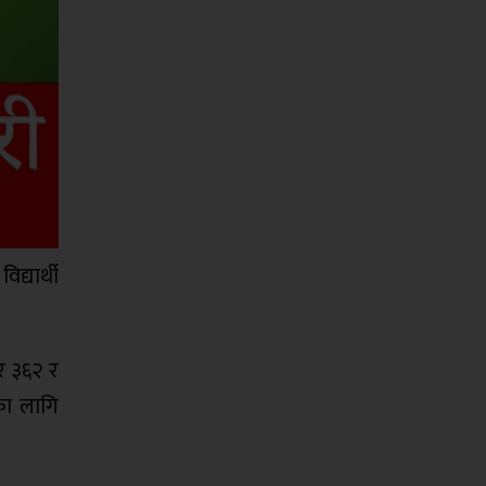
िद्यार्थी
ार ३६२ र
का लागि