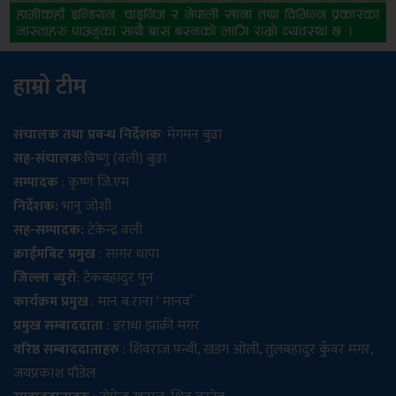
हाम्रो टीम
संचालक तथा प्रबन्ध निर्देशक
: मेगमन बुढा
सह-संचालक
:विष्णु (वली) बुढा
सम्पादक
: कृष्ण जि.एम
निर्देशक:
भानु जोशी
सह-सम्पादक:
टेकेन्द्र वली
क्राईमबिट प्रमुख
: सागर थापा
जिल्ला ब्युरो
: टेकबहादुर पुन
कार्यक्रम प्रमुख
: मान ब.राना ‘ मानव’
प्रमुख सम्बाददाता
: इराधा झाक्री मगर
वरिष्ठ सम्बाददाताहरु
: शिवराज पन्थी, खडग ओली, तुलबहादुर कुँवर मगर,
जयप्रकाश पौडेल