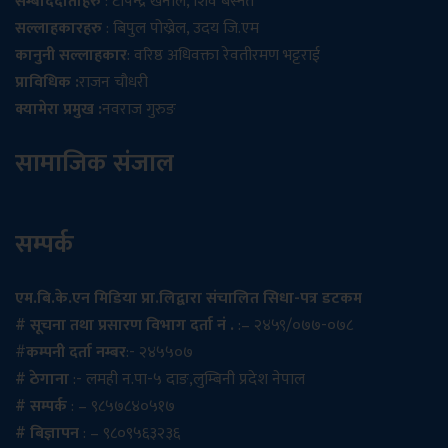
सम्बाददाताहरु
: टोपेन्द्र खनाल, शिव बस्नेत
सल्लाहकारहरु
: बिपुल पोख्रेल, उदय जि.एम
कानुनी सल्लाहकार
: वरिष्ठ अधिवक्ता रेवतीरमण भट्टराई
प्राविधिक :
राजन चौधरी
क्यामेरा प्रमुख :
नवराज गुरुङ
सामाजिक संजाल
सम्पर्क
एम.बि.के.एन मिडिया प्रा.लिद्वारा संचालित सिधा-पत्र डटकम
# सूचना तथा प्रसारण विभाग दर्ता नं .
:– २४५९/०७७-०७८
#
कम्पनी दर्ता नम्बर
:- २४५५०७
# ठेगाना
:- लमही न.पा-५ दाङ,लुम्बिनी प्रदेश नेपाल
# सम्पर्क
: – ९८५७८४०५१७
# बिज्ञापन
: – ९८०९५६३२३६