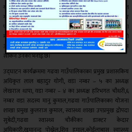
यस्तै भिडियो एक्सरे मेसिन सञ्चालनको तालिम प्राप्त
गरिसकेपछि स्वास्थ्य चौकीमै बच्चा उल्टो छ की सुल्टो भनेर
पत्ता लगाउन सक्ने श्रेष्ठको भनाई छ। कतिपय अवस्थामा
महिलाको पाठेघर भन्दा तल नै बच्चा बसेको हुन्छ यदी यो
अवस्था सुरुमै पत्ता लगाउन सके महिलाको ज्यान जोगाउन
सकिने उनको भनाई छ।
उद्घाटन कार्यक्रममा गढवा गाउँपालिकाका प्रमुख प्रशासकिय
अधिकृत लाल बहादुर योगी, वडा नम्बर – ५ का अध्यक्ष
लेखराज थापा, वडा नम्बर – ४ का अध्यक्ष हरिभगत चौधरी,६
नम्बर वडा सदस्य मानु कुमाल,गढवा गाउँपालिकाका योजना
शाखा प्रमुख कुलराज कुमाल, स्वास्थ्य शाखा उपप्रमुख द्रोपदा
सुबेदी,गढवा स्वास्थ्य चौकीका डाक्टर केदार
अधिकारी,खुमानन्द पोख्रेल,शिव हमाल,कोईलाबास स्वास्थ्य