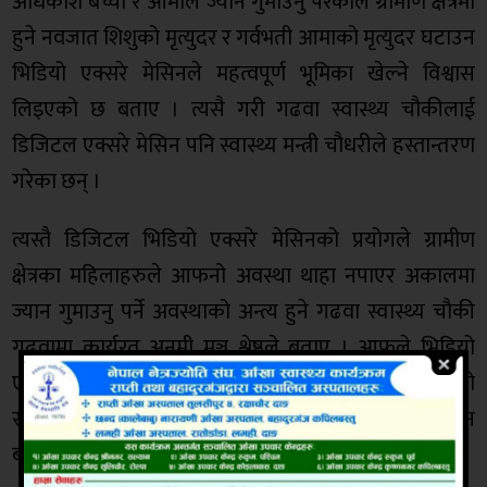
अधिकाशं बच्चा र आमाले ज्यान गुमाउनु परेकोले ग्रामीण क्षेत्रमा
हुने नवजात शिशुको मृत्युदर र गर्वभती आमाको मृत्युदर घटाउन
भिडियो एक्सरे मेसिनले महत्वपूर्ण भूमिका खेल्ने विश्वास
लिइएको छ बताए । त्यसै गरी गढवा स्वास्थ्य चौकीलाई
डिजिटल एक्सरे मेसिन पनि स्वास्थ्य मन्त्री चौधरीले हस्तान्तरण
गरेका छन् ।
त्यस्तै डिजिटल भिडियो एक्सरे मेसिनको प्रयोगले ग्रामीण
क्षेत्रका महिलाहरुले आफनो अवस्था थाहा नपाएर अकालमा
ज्यान गुमाउनु पर्ने अवस्थाको अन्त्य हुने गढवा स्वास्थ्य चौकी
गढवामा कार्यरत अनमी मञ्जु श्रेष्ठले बताए । आफूले भिडियो
एक्सरे मेसिन प्राप्त गरिसकेपछि समयकै गर्भवती महीलाको
स्वास्थ्य अवस्था पत्ता लगाएर रिफर गरेर आमा र बच्चाको ज्यान
बचाउन सहयोग पुग्ने उनको भनाई छ ।