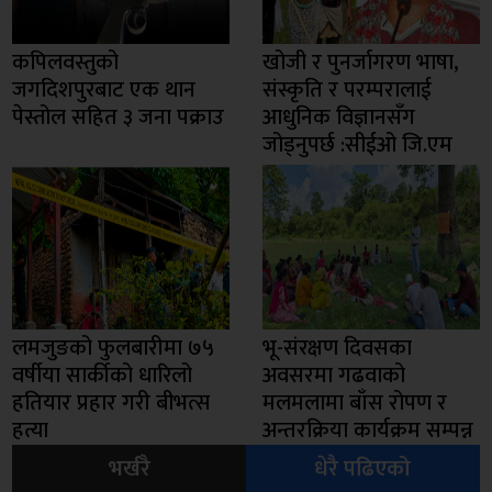
कपिलवस्तुको
खोजी र पुनर्जागरण भाषा,
जगदिशपुरबाट एक थान
संस्कृति र परम्परालाई
पेस्तोल सहित ३ जना पक्राउ
आधुनिक विज्ञानसँग
जोड्नुपर्छ :सीईओ जि.एम
लमजुङको फुलबारीमा ७५
भू-संरक्षण दिवसका
वर्षीया सार्कीको धारिलो
अवसरमा गढवाको
हतियार प्रहार गरी बीभत्स
मलमलामा बाँस रोपण र
हत्या
अन्तरक्रिया कार्यक्रम सम्पन्न
भर्खरै
धेरै पढिएको