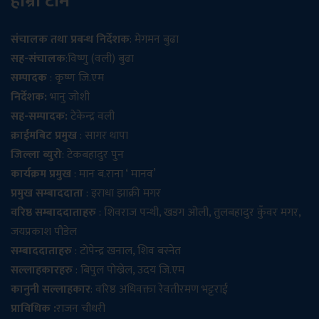
हाम्रो टीम
संचालक तथा प्रबन्ध निर्देशक
: मेगमन बुढा
सह-संचालक
:विष्णु (वली) बुढा
सम्पादक
: कृष्ण जि.एम
निर्देशक:
भानु जोशी
सह-सम्पादक:
टेकेन्द्र वली
क्राईमबिट प्रमुख
: सागर थापा
जिल्ला ब्युरो
: टेकबहादुर पुन
कार्यक्रम प्रमुख
: मान ब.राना ‘ मानव’
प्रमुख सम्बाददाता
: इराधा झाक्री मगर
वरिष्ठ सम्बाददाताहरु
: शिवराज पन्थी, खडग ओली, तुलबहादुर कुँवर मगर,
जयप्रकाश पौडेल
सम्बाददाताहरु
: टोपेन्द्र खनाल, शिव बस्नेत
सल्लाहकारहरु
: बिपुल पोख्रेल, उदय जि.एम
कानुनी सल्लाहकार
: वरिष्ठ अधिवक्ता रेवतीरमण भट्टराई
प्राविधिक :
राजन चौधरी