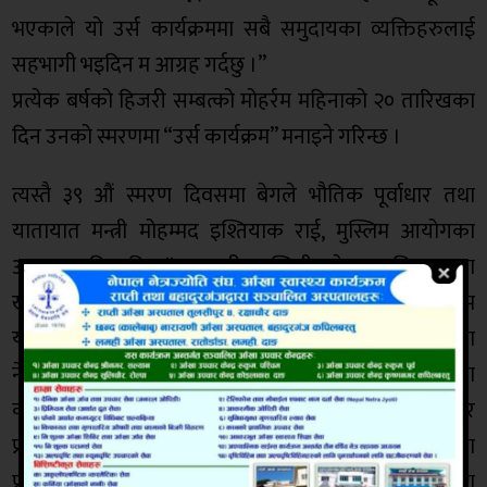
भएकाले यो उर्स कार्यक्रममा सबै समुदायका व्यक्तिहरुलाई
सहभागी भइदिन म आग्रह गर्दछु ।”
प्रत्येक बर्षको हिजरी सम्बत्को मोहर्रम महिनाको २० तारिखका
दिन उनको स्मरणमा “उर्स कार्यक्रम” मनाइने गरिन्छ ।
त्यस्तै ३९ औं स्मरण दिवसमा बेगले भौतिक पूर्वाधार तथा
यातायात मन्त्री मोहम्मद इश्तियाक राई, मुस्लिम आयोगका
अध्यक्ष समिम मिया“ अन्सारी, लुम्बिनी प्रदेशका शिक्षा तथा
खेलकूदमन्त्री वसीउद्दीन खा“, भौतिक पूर्वाधामन्त्री सहसराम
यादव र पर्यटन ग्रामीण तथा सहरी विकास राज्यमन्त्री रिना
नेपाललगायतलाई आमन्त्रण गरिएको छ । उर्स कार्यक्रममा
कपिलवस्तुका प्रमुख जिल्ला अधिकारी धर्मेन्द्रकुमार मिश्र र
प्रहरी प्रमुख एसपी प्रेमबहादुर बस्नेतलगायत कार्यालयका
प्रमुख र राजनीतिक दलका प्रतिनिधिहरुलाईसमेत आमन्त्रण