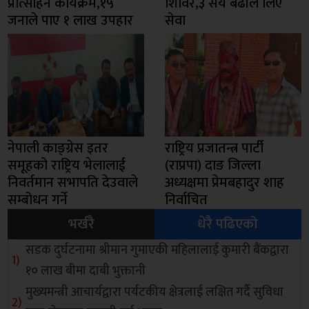
प्रोत्साहन कार्यक्रम,१५
शिविर,३ सय बढीले लिए
जनाले पाए १ लाख उपहार
सेवा
नेपाली काङ्ग्रेस इतर
राष्ट्रिय प्रजातन्त्र पार्टी
समूहको राष्ट्रिय भेलालाई
(राप्रपा) दाङ जिल्ला
निवर्तमान सभापति देउवाले
अध्यक्षमा प्रेमबहादुर शाह
सम्बोधन गर्ने
निर्वाचित
भर्खरै
धेरै पढिएको
सडक दुर्घटनामा श्रीमान गुमाएकी महिलालाई कुमारी बैंकद्वारा
१० लाख बीमा दाबी भुक्तानी
मुख्यमन्त्री आचार्यद्वारा पर्यटकीय क्षेत्रलाई लक्षित गर्दै सुविधा