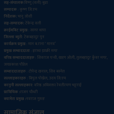
सह-संचालक
:विष्णु (वली) बुढा
सम्पादक
: कृष्ण जि.एम
निर्देशक:
भानु जोशी
सह-सम्पादक:
टेकेन्द्र वली
क्राईमबिट प्रमुख
: सागर थापा
जिल्ला ब्युरो
: टेकबहादुर पुन
कार्यक्रम प्रमुख
: मान ब.राना ‘ मानव’
प्रमुख सम्बाददाता
: इराधा झाक्री मगर
वरिष्ठ सम्बाददाताहरु
: शिवराज पन्थी, खडग ओली, तुलबहादुर कुँवर मगर,
जयप्रकाश पौडेल
सम्बाददाताहरु
: टोपेन्द्र खनाल, शिव बस्नेत
सल्लाहकारहरु
: बिपुल पोख्रेल, उदय जि.एम
कानुनी सल्लाहकार
: वरिष्ठ अधिवक्ता रेवतीरमण भट्टराई
प्राविधिक :
राजन चौधरी
क्यामेरा प्रमुख :
नवराज गुरुङ
सामाजिक संजाल