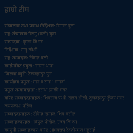
हाम्रो टीम
संचालक तथा प्रबन्ध निर्देशक
: मेगमन बुढा
सह-संचालक
:विष्णु (वली) बुढा
सम्पादक
: कृष्ण जि.एम
निर्देशक:
भानु जोशी
सह-सम्पादक:
टेकेन्द्र वली
क्राईमबिट प्रमुख
: सागर थापा
जिल्ला ब्युरो
: टेकबहादुर पुन
कार्यक्रम प्रमुख
: मान ब.राना ‘ मानव’
प्रमुख सम्बाददाता
: इराधा झाक्री मगर
वरिष्ठ सम्बाददाताहरु
: शिवराज पन्थी, खडग ओली, तुलबहादुर कुँवर मगर,
जयप्रकाश पौडेल
सम्बाददाताहरु
: टोपेन्द्र खनाल, शिव बस्नेत
सल्लाहकारहरु
: बिपुल पोख्रेल, उदय जि.एम
कानुनी सल्लाहकार
: वरिष्ठ अधिवक्ता रेवतीरमण भट्टराई