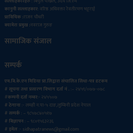
सल्लाहकारहरु
: बिपुल पोख्रेल, उदय जि.एम
कानुनी सल्लाहकार
: वरिष्ठ अधिवक्ता रेवतीरमण भट्टराई
प्राविधिक :
राजन चौधरी
क्यामेरा प्रमुख :
नवराज गुरुङ
सामाजिक संजाल
सम्पर्क
एम.बि.के.एन मिडिया प्रा.लिद्वारा संचालित सिधा-पत्र डटकम
# सूचना तथा प्रसारण विभाग दर्ता नं .
:– २४५९/०७७-०७८
#
कम्पनी दर्ता नम्बर
:- २४५५०७
# ठेगाना
:- लमही न.पा-५ दाङ,लुम्बिनी प्रदेश नेपाल
# सम्पर्क
: – ९८५७८४०५१७
# बिज्ञापन
: – ९८०९५६३२३६
# इमेल
:-
sidhapatranews@gmail.com