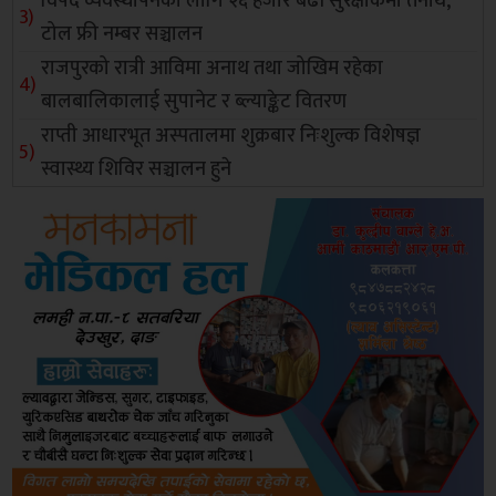
विपद व्यवस्थापनका लागि २६ हजार बढी सुरक्षाकर्मी तैनाथ,
टोल फ्री नम्बर सञ्चालन
राजपुरको रात्री आविमा अनाथ तथा जोखिम रहेका
बालबालिकालाई सुपानेट र ब्ल्याङ्केट वितरण
राप्ती आधारभूत अस्पतालमा शुक्रबार निःशुल्क विशेषज्ञ
स्वास्थ्य शिविर सञ्चालन हुने