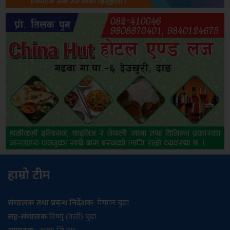
हाम्रो टीम
संचालक तथा प्रबन्ध निर्देशक
: मेगमन बुढा
सह-संचालक
:विष्णु (वली) बुढा