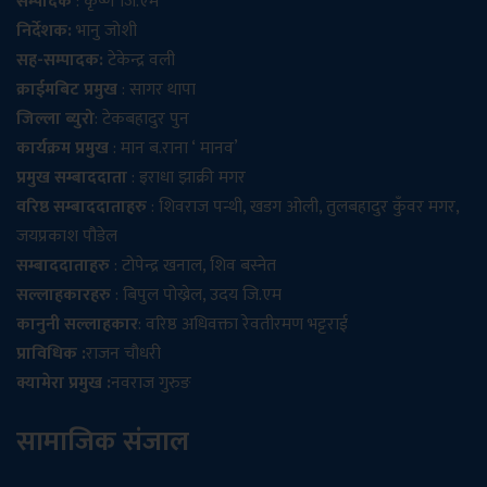
सम्पादक
: कृष्ण जि.एम
निर्देशक:
भानु जोशी
सह-सम्पादक:
टेकेन्द्र वली
क्राईमबिट प्रमुख
: सागर थापा
जिल्ला ब्युरो
: टेकबहादुर पुन
कार्यक्रम प्रमुख
: मान ब.राना ‘ मानव’
प्रमुख सम्बाददाता
: इराधा झाक्री मगर
वरिष्ठ सम्बाददाताहरु
: शिवराज पन्थी, खडग ओली, तुलबहादुर कुँवर मगर,
जयप्रकाश पौडेल
सम्बाददाताहरु
: टोपेन्द्र खनाल, शिव बस्नेत
सल्लाहकारहरु
: बिपुल पोख्रेल, उदय जि.एम
कानुनी सल्लाहकार
: वरिष्ठ अधिवक्ता रेवतीरमण भट्टराई
प्राविधिक :
राजन चौधरी
क्यामेरा प्रमुख :
नवराज गुरुङ
सामाजिक संजाल