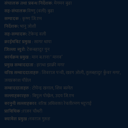
संचालक तथा प्रबन्ध निर्देशक
: मेगमन बुढा
सह-संचालक
:विष्णु (वली) बुढा
सम्पादक
: कृष्ण जि.एम
निर्देशक:
भानु जोशी
सह-सम्पादक:
टेकेन्द्र वली
क्राईमबिट प्रमुख
: सागर थापा
जिल्ला ब्युरो
: टेकबहादुर पुन
कार्यक्रम प्रमुख
: मान ब.राना ‘ मानव’
प्रमुख सम्बाददाता
: इराधा झाक्री मगर
वरिष्ठ सम्बाददाताहरु
: शिवराज पन्थी, खडग ओली, तुलबहादुर कुँवर मगर,
जयप्रकाश पौडेल
सम्बाददाताहरु
: टोपेन्द्र खनाल, शिव बस्नेत
सल्लाहकारहरु
: बिपुल पोख्रेल, उदय जि.एम
कानुनी सल्लाहकार
: वरिष्ठ अधिवक्ता रेवतीरमण भट्टराई
प्राविधिक :
राजन चौधरी
क्यामेरा प्रमुख :
नवराज गुरुङ