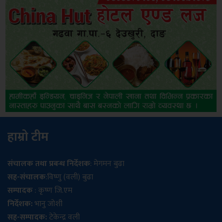
हाम्रो टीम
संचालक तथा प्रबन्ध निर्देशक
: मेगमन बुढा
सह-संचालक
:विष्णु (वली) बुढा
सम्पादक
: कृष्ण जि.एम
निर्देशक:
भानु जोशी
सह-सम्पादक:
टेकेन्द्र वली