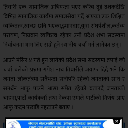
तिवारी एक सामाजिक अभियन्ता भएर करिब दुई दशकदेखि
विभिन्न सामाजिक कार्यमा समाजसेवा गर्दे आएका एक शिक्षित
व्यकितत्व,स्वच्छ छबि भएका,इमानदार,युवा संघर्षशील,कर्तव्य
परायण, निष्ठावान व्यक्तित्व रहेका उनी प्रदेश शभा सदस्यमा
निर्वाचनमा भाग लिए राम्रो हुने स्थानीय चर्चा गर्न लागेका छन् ।
आउने मंसिर ४ गते हुन लागेको प्रदेश सभा सदस्यमा तपाई को
चर्चा चलेको प्रश्नमा गंगेश नाथ तिवारीले जवाफ दिदै भने कि
जनता लोकतंत्रमा सबैभन्दा सर्वोपरि रहेको जनताको साथ र
समर्थन आफू पाउने आसा समेत रहेको बताउदै जनताको
चाहना,पार्टी कार्यकर्ता तथा नेकपा एमाले पार्टीको निर्णय आए
आफू कदम पछाडि नहटाउने बताए ।