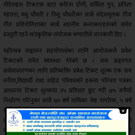
मोडेलहरु टिकटक स्टार करिना डाँगी, सर्मिला पुन, अनिता
महतरा, मधु चौधरी र निशु चौधरीका साथै संदेशमुलक तीज
गीत प्रतियोगिताका साथै स्थानीय कलाकारहरुको समेत
प्रस्तुती रहने सांस्कृतिक संयोजक भण्डारीले जानकारी दिए ।
महोत्सब सञ्चालन सहयोगार्थका लागि आयोजकले प्रवेश
टिकटको समेत ब्यवस्था गरेको छ । जस अन्र्तगत
सर्वसाधारणका लागि प्रतिब्यक्ति प्रबेश टिकट शुल्क एक सय
रुपैया,विद्यार्थी तथा शहिद परिवारको हकमा परिचय पत्रका
आधारमा टिकट शुल्कमा २५ प्रतिशत छुट गरी ७५ रुपैयाँ
निर्धारण गरिनुका साथै ७० बर्ष माथिका जेष्ठ नागरिक, ५ बर्ष
मूनिका बालबालिका र अपाङ्ग, अशक्त तथा असाहायहरुको
हकमा परिचय पत्रका आधारमा प्रवेश नि:शुल्क गरिएको
महोत्सवका कार्यक्रम संयोजक ओमप्रकाश गुप्ताले जानकारी