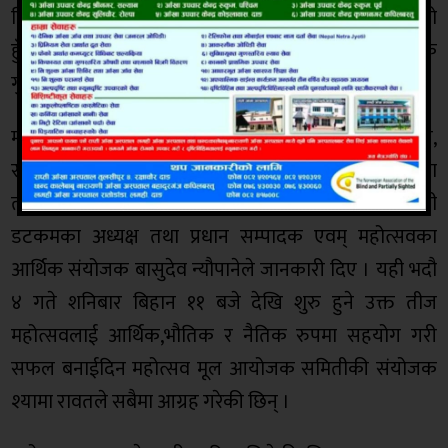
दिए । साथै कार्यक्रमको दिन टिकट लिंदा भिडभाड हुने भएको
हुँदा अग्रिम टिकट बुकिङ खुल्ला गरिएको कार्यक्रम संयोजक
गुप्ताले जानकारी दिए ।
महोत्सवमा मुख्य प्रायोजकको हकमा एक लाख,
सहप्रायोजकको हकमा पचास हजार र प्रायोजकको हकमा
तीस हजार रुपैयाँ निर्धारण गरिएको आयोजक हाम्रो लुम्बिनी
डटकमका अध्यक्ष तथा प्रधान सम्पादक एवम् महोत्सवका
आर्थिक संयोजक बासुदेव न्यौपानेले जानकारी दिए । यही भदौ
४ गते शनिबार बिहान ११ बजे देखि शुरु हुने उक्त तीज
महोत्सवलाई आर्थिक,भौतिक र नैतिक रुपमा सहयोग गरी
सफल बनाईदिन महोत्सव मूल आयोजक समितीकी संयोजक
श्यामा रावतले सबैमा आग्रह गरेकी छिन् ।