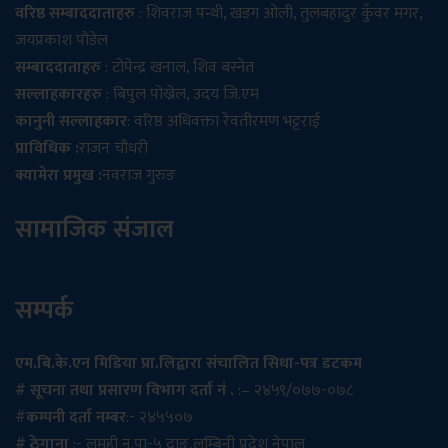
वरिष्ठ सम्बाददाताहरु
: शिवराज पन्थी, खडग ओली, तुलबहादुर कुँवर मगर,
जयप्रकाश पौडेल
सम्बाददाताहरु
: टोपेन्द्र खनाल, शिव बस्नेत
सल्लाहकारहरु
: बिपुल पोख्रेल, उदय जि.एम
कानुनी सल्लाहकार
: वरिष्ठ अधिवक्ता रेवतीरमण भट्टराई
प्राविधिक :
राजन चौधरी
क्यामेरा प्रमुख :
नवराज गुरुङ
सामाजिक संजाल
सम्पर्क
एम.बि.के.एन मिडिया प्रा.लिद्वारा संचालित सिधा-पत्र डटकम
# सूचना तथा प्रसारण विभाग दर्ता नं .
:– २४५९/०७७-०७८
#
कम्पनी दर्ता नम्बर
:- २४५५०७
# ठेगाना
:- लमही न.पा-५ दाङ,लुम्बिनी प्रदेश नेपाल