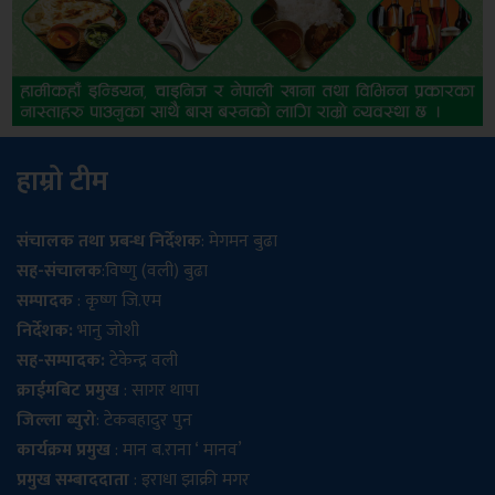
हाम्रो टीम
संचालक तथा प्रबन्ध निर्देशक
: मेगमन बुढा
सह-संचालक
:विष्णु (वली) बुढा
सम्पादक
: कृष्ण जि.एम
निर्देशक:
भानु जोशी
सह-सम्पादक:
टेकेन्द्र वली
क्राईमबिट प्रमुख
: सागर थापा
जिल्ला ब्युरो
: टेकबहादुर पुन
कार्यक्रम प्रमुख
: मान ब.राना ‘ मानव’
प्रमुख सम्बाददाता
: इराधा झाक्री मगर