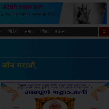
न
भिडियो
समाज
शिक्षा
एजेन्सी