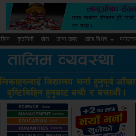
हित्य
कुटनिती
खेल
छापा खबर
खोज बिशेष
मनोरन्ज