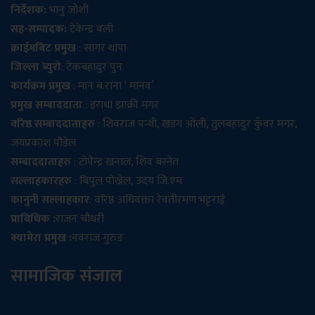
निर्देशक:
भानु जोशी
सह-सम्पादक:
टेकेन्द्र वली
क्राईमबिट प्रमुख
: सागर थापा
जिल्ला ब्युरो
: टेकबहादुर पुन
कार्यक्रम प्रमुख
: मान ब.राना ‘ मानव’
प्रमुख सम्बाददाता
: इराधा झाक्री मगर
वरिष्ठ सम्बाददाताहरु
: शिवराज पन्थी, खडग ओली, तुलबहादुर कुँवर मगर,
जयप्रकाश पौडेल
सम्बाददाताहरु
: टोपेन्द्र खनाल, शिव बस्नेत
सल्लाहकारहरु
: बिपुल पोख्रेल, उदय जि.एम
कानुनी सल्लाहकार
: वरिष्ठ अधिवक्ता रेवतीरमण भट्टराई
प्राविधिक :
राजन चौधरी
क्यामेरा प्रमुख :
नवराज गुरुङ
सामाजिक संजाल