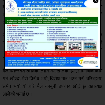
काम गर्थ्यो, उसको टेक्टर मैले केहि पटक प्रहरीको जिम्मा
लगाएको थिए त्यहि बदला लिनलाई आज म माथि आइ लाग्यो
वडाध्यक्ष आलेले भने ।
स्थानीयले सडकका खाल्डा खुल्डी पुरिदिन पर्यो भनेर पटक
पटक गुनासो गरेपछि मैले गढवा प्रहरीसंग समन्वय गरेर नै
काम गर्न लागेको थिए, तर अन्यत्रको फोटो भिडियो जोडेर मेरो
व्यक्तिगत र मेरो पदको बदनाम गर्न खोजियो आलेले भने ।
मैले व्यक्तिगत स्वार्थका लागि गर्न खोजेको हैन, सामाजिक काम
गर्न खोज्दा मेरो विरोध भयो, विरोध मात्र भएन मेरो चरित्रहत्या
समेत भयो यो बारे मैले कानूनी उपचार खोज्ने छु वडाध्यक्ष
आलेको भनाई छ ।