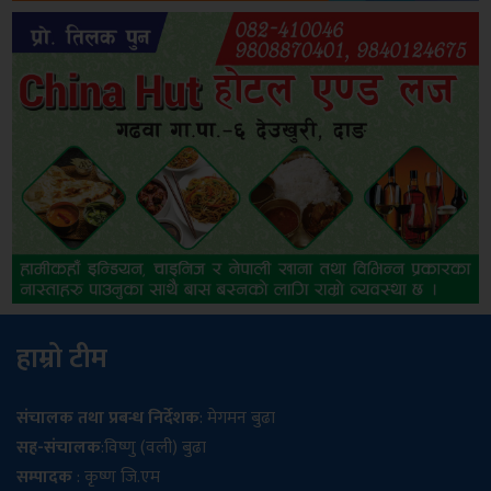
हाम्रो टीम
संचालक तथा प्रबन्ध निर्देशक
: मेगमन बुढा
सह-संचालक
:विष्णु (वली) बुढा
सम्पादक
: कृष्ण जि.एम