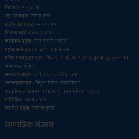
निर्देशक:
भानु जोशी
सह-सम्पादक:
टेकेन्द्र वली
क्राईमबिट प्रमुख
: सागर थापा
जिल्ला ब्युरो
: टेकबहादुर पुन
कार्यक्रम प्रमुख
: मान ब.राना ‘ मानव’
प्रमुख सम्बाददाता
: इराधा झाक्री मगर
वरिष्ठ सम्बाददाताहरु
: शिवराज पन्थी, खडग ओली, तुलबहादुर कुँवर मगर,
जयप्रकाश पौडेल
सम्बाददाताहरु
: टोपेन्द्र खनाल, शिव बस्नेत
सल्लाहकारहरु
: बिपुल पोख्रेल, उदय जि.एम
कानुनी सल्लाहकार
: वरिष्ठ अधिवक्ता रेवतीरमण भट्टराई
प्राविधिक :
राजन चौधरी
क्यामेरा प्रमुख :
नवराज गुरुङ
सामाजिक संजाल