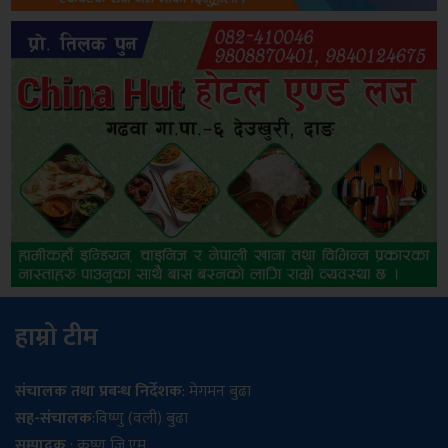
हाम्रो टीम
संचालक तथा प्रबन्ध निर्देशक
: मेगमन बुढा
सह-संचालक
:विष्णु (वली) बुढा
सम्पादक
: कृष्ण जि.एम