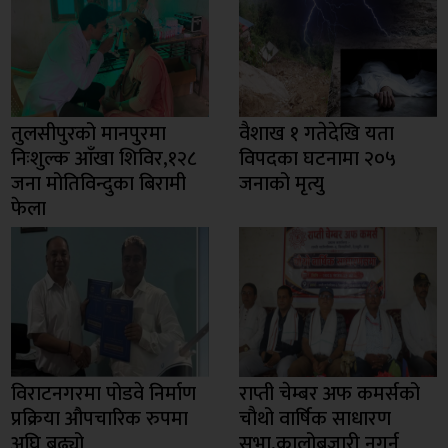
तुलसीपुरको मानपुरमा
वैशाख १ गतेदेखि यता
निःशुल्क आँखा शिविर,१२८
विपदका घटनामा २०५
जना मोतिविन्दुका बिरामी
जनाको मृत्यु
फेला
विराटनगरमा पोडवे निर्माण
राप्ती चेम्बर अफ कमर्सको
प्रक्रिया औपचारिक रुपमा
चाैथो वार्षिक साधारण
अघि बढ्यो
सभा,कालोबजारी नगर्न