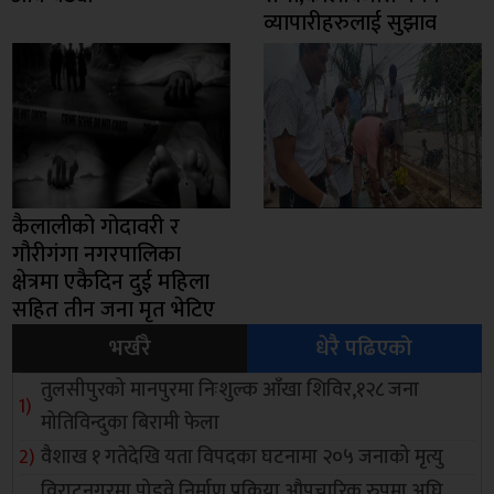
व्यापारीहरुलाई सुझाव
कैलालीको गोदावरी र
गौरीगंगा नगरपालिका
क्षेत्रमा एकैदिन दुई महिला
सहित तीन जना मृत भेटिए
भर्खरै
धेरै पढिएको
तुलसीपुरको मानपुरमा निःशुल्क आँखा शिविर,१२८ जना
मोतिविन्दुका बिरामी फेला
वैशाख १ गतेदेखि यता विपदका घटनामा २०५ जनाको मृत्यु
विराटनगरमा पोडवे निर्माण प्रक्रिया औपचारिक रुपमा अघि