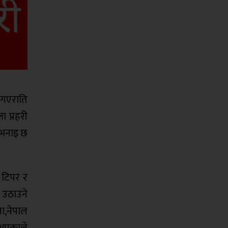
 गएराति
 प्रहरी
 भनाइ छ
 टिपर र
ी उठाउने
ना,नेपाल
 भएकाले