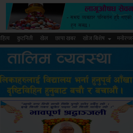
हित्य
कुटनिती
खेल
छापा खबर
खोज बिशेष
मनोरन्ज