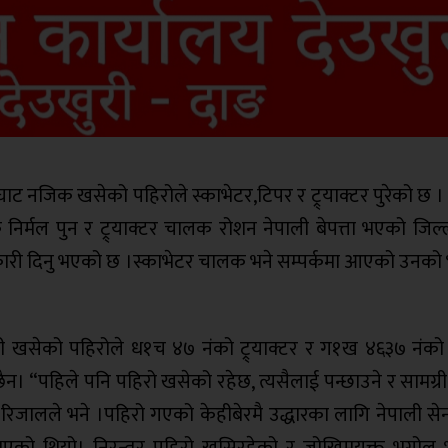
 नजिक खसेको पहिरोले स्काभेटर,टिपर र ट्र्याक्टर पुरेको छ ।
्मल पुन र ट्र्याक्टर चालक रोशन नेपाली बेपत्ता भएको जिल्ला
नकारी दिनु भएको छ ।स्काभेटर चालक भने सम्पर्कमा आएको उनको
्कासी खसेको पहिरोले ध१च ४७ नंको ट्र्याक्टर र ग१ख ४६३७ नंको
ैन। “पहिले पनि पहिरो खसेको रहेछ, त्यसैलाई पन्छाउने र सामग्र
 रिजालले भने ।पहिरो गएको केहीबेरमै उद्धारका लागि नेपाली से
त भएको थियो। निरन्तर पहिरो खसिरहेको र जोखिमयुक्त भूगोल