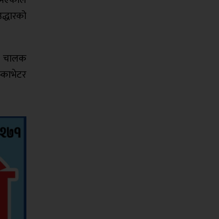
उद्धारको
ता चालक
्काभेटर