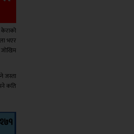
ै केराको
ेला भएर
च जोखिम
ने जस्ता
भने कति