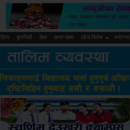
हित्य
कुटनिती
खेल
छापा खबर
खोज बिशेष
मनोरन्ज