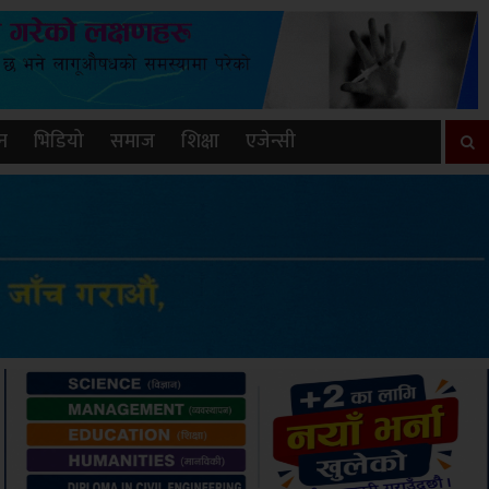
न
भिडियो
समाज
शिक्षा
एजेन्सी