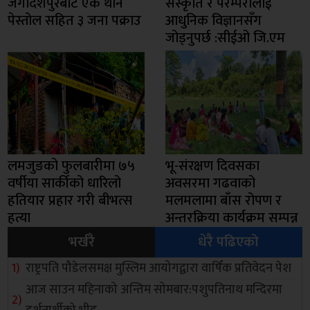
जगदिशपुरबाट एक थान
संस्कृति र परम्परालाई
पेस्तोल सहित ३ जना पक्राउ
आधुनिक विज्ञानसँग
जोड्नुपर्छ :सीईओ जि.एम
लमजुङको फुलबारीमा ७५
भू-संरक्षण दिवसका
वर्षीया सार्कीको धारिलो
अवसरमा गढवाको
हतियार प्रहार गरी बीभत्स
मलमलामा बाँस रोपण र
हत्या
अन्तरक्रिया कार्यक्रम सम्पन्न
भर्खरै
धेरै पढिएको
राष्ट्रपति पौडेलसमक्ष मुस्लिम आयोगद्वारा वार्षिक प्रतिवेदन पेश
आज साउन महिनाको अन्तिम सोमबार:पशुपतिनाथ मन्दिरमा