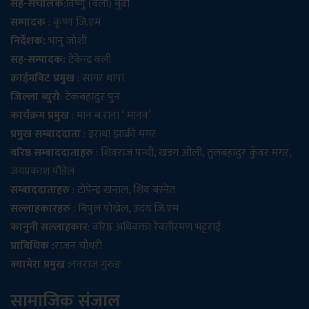
सह-संचालक
:विष्णु (वली) बुढा
सम्पादक
: कृष्ण जि.एम
निर्देशक:
भानु जोशी
सह-सम्पादक:
टेकेन्द्र वली
क्राईमबिट प्रमुख
: सागर थापा
जिल्ला ब्युरो
: टेकबहादुर पुन
कार्यक्रम प्रमुख
: मान ब.राना ‘ मानव’
प्रमुख सम्बाददाता
: इराधा झाक्री मगर
वरिष्ठ सम्बाददाताहरु
: शिवराज पन्थी, खडग ओली, तुलबहादुर कुँवर मगर,
जयप्रकाश पौडेल
सम्बाददाताहरु
: टोपेन्द्र खनाल, शिव बस्नेत
सल्लाहकारहरु
: बिपुल पोख्रेल, उदय जि.एम
कानुनी सल्लाहकार
: वरिष्ठ अधिवक्ता रेवतीरमण भट्टराई
प्राविधिक :
राजन चौधरी
क्यामेरा प्रमुख :
नवराज गुरुङ
सामाजिक संजाल