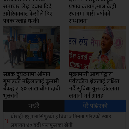
समाचार लेख्न दबाब दिँदै
प्रभाव कायम,आज केही
अमेरिकाबाट केसीले दिए
स्थानमा भारी वर्षाको
पत्रकारलाई धम्की
सम्भावना
सडक दुर्घटनामा श्रीमान
मुख्यमन्त्री आचार्यद्वारा
गुमाएकी महिलालाई कुमारी
पर्यटकीय क्षेत्रलाई लक्षित
बैंकद्वारा १० लाख बीमा दाबी
गर्दै सुविधा युक्त होटलमा
भुक्तानी
लगानी गर्न आग्रह
भर्खरै
धेरै पढिएको
घोराही-११,पलासिपुरको ३ बिघा जमिनमा गरिएको स्याउ
लगायत ४० बढी फलफूलका खेती