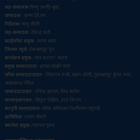
सह-संचालक
:विष्णु (वली) बुढा
सम्पादक
: कृष्ण जि.एम
निर्देशक:
भानु जोशी
सह-सम्पादक:
टेकेन्द्र वली
क्राईमबिट प्रमुख
: सागर थापा
जिल्ला ब्युरो
: टेकबहादुर पुन
कार्यक्रम प्रमुख
: मान ब.राना ‘ मानव’
प्रमुख सम्बाददाता
: इराधा झाक्री मगर
वरिष्ठ सम्बाददाताहरु
: शिवराज पन्थी, खडग ओली, तुलबहादुर कुँवर मगर,
जयप्रकाश पौडेल
सम्बाददाताहरु
: टोपेन्द्र खनाल, शिव बस्नेत
सल्लाहकारहरु
: बिपुल पोख्रेल, उदय जि.एम
कानुनी सल्लाहकार
: वरिष्ठ अधिवक्ता रेवतीरमण भट्टराई
प्राविधिक :
राजन चौधरी
क्यामेरा प्रमुख :
नवराज गुरुङ