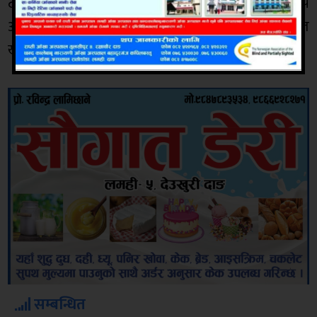
टाइफाइड खोप अभियान २०७८÷७९ सञ्चालन गरेको हो । खोप
अभियान शुरु गरेसँगै सरकारले टाईफाईड विरुद्ध नियमित
खोप सेवा समेत प्रवाह गर्ने भएको छ ।
सम्बन्धित