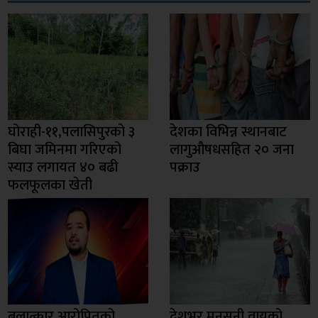
घोराही-११,पलासिपुरको ३
देशका विभिन्न स्थानबाट
बिघा जमिनमा गरिएको
लागुऔषधसहित २० जना
स्याउ लगायत ४० बढी
पक्राउ
फलफूलका खेती
बलात्कार आरोपितको
देशभर मनसुनी वायुको