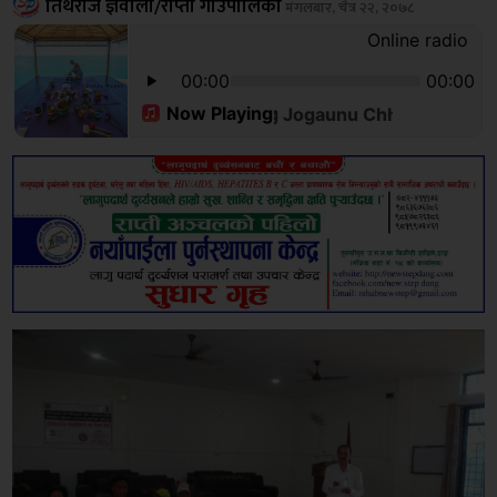
तिर्थराज ज्ञवाली/राप्ती गाउँपालिका
मंगलबार, चैत्र २२, २०७८