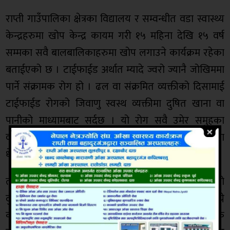
राप्ती गाउँपालिका क्षेत्रका विद्यालय र सम्वन्धीत वडा स्वास्थ्य
केन्द्रहरुमा खोप केन्द्र कायम गरी १५ महिना देखि १५ वर्ष
सम्मका सवै बालबालिकाहरुमा खोप लगाउने कार्यक्रम रहेका
बताईएको छ । टाईफाईड अर्थात म्यादे ज्वरो ज्यानै जोखिममा
पार्ने संक्रामक रोग हो । ढल वा संक्रमित व्यक्तीको दिसामाई
टाईफाईड रोगको जिवाणु स्वस्थ व्यक्तीमा दुषित खाना वा
पानीको माध्यामबाट सर्दछ । यो रोग सवै उमेर समुहका
व्यक्तीहरुमा लाग्ने भएपनि १५ वर्ष मुनिका बालबालिकाहरुमा
धेरै हुने गरेको तथ्याँकले देखाएको छ ।
त्यस्तै टाईफाईड भएको अवस्थामा उच्च ज्वरो आउने, टाउको
दुख्ने, जिउ दुख्ने, पसिना आउने र जिब्रोमा समेत सेतो लेत लाग्ने
कार्यक्रममा जानकारी गरिएको छ । सरकारले पहिलो पटक