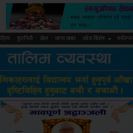
हित्य
कुटनिती
खेल
छापा खबर
खोज बिशेष
मनोरन्ज