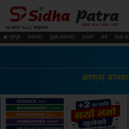
२४ साउन २०८३, आइतबार
गृहपृष्ठ
समाचार
मुख्य समाचार
अचम्म
अर्थ
कला सा