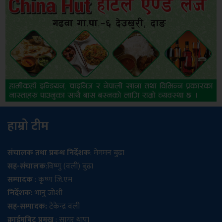
हाम्रो टीम
संचालक तथा प्रबन्ध निर्देशक
: मेगमन बुढा
सह-संचालक
:विष्णु (वली) बुढा
सम्पादक
: कृष्ण जि.एम
निर्देशक:
भानु जोशी
सह-सम्पादक:
टेकेन्द्र वली
क्राईमबिट प्रमुख
: सागर थापा