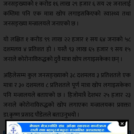
जनसङ्ख्याको १ करोड १६ लाख २९ हजार ६ सय २१ जनालाई
कम्तिमा पनि एक मात्रा खोप लगाइसकिएको स्वास्थ्य तथा
जनसङ्ख्या मन्त्रालयले जनाएको छ ।
यो लक्षित १ करोड ९९ लाख २२ हजार १ सय ६४ जनाको ५८
दशमलव ४ प्रतिशत हो । यस्तै ९३ लाख ६५ हजार ९ सय १५
जनाले कोरोनाविरुद्धको दुवै मात्रा खोप लगाइसकेका छन् ।
अहिलेसम्म कुल जनसङ्ख्याको ३८ दशमलव ३ प्रतिशतले एक
मात्रा र ३० दशमलव ८ प्रतिशतले पूर्ण मात्रा खोप लगाइसकेका
पनि मन्त्रालयले बताएको छ । हिजोमात्रै देशभर २५ हजार २३
जनाले कोरोनाविरुद्धको खोप लगाएका मन्त्रालयका प्रवक्ता
डा.कृष्ण प्रसाद पौडेलले बताउनुभयो ।