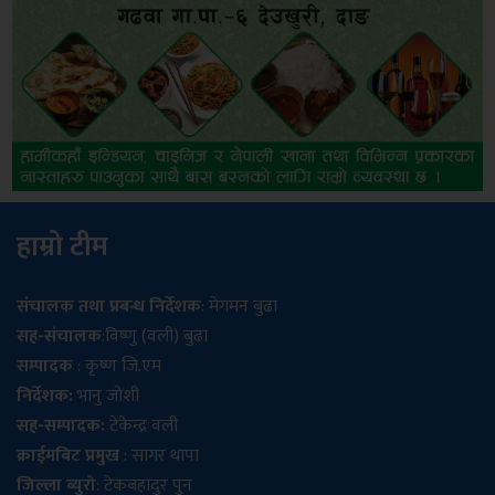
हाम्रो टीम
संचालक तथा प्रबन्ध निर्देशक
: मेगमन बुढा
सह-संचालक
:विष्णु (वली) बुढा
सम्पादक
: कृष्ण जि.एम
निर्देशक:
भानु जोशी
सह-सम्पादक:
टेकेन्द्र वली
क्राईमबिट प्रमुख
: सागर थापा
जिल्ला ब्युरो
: टेकबहादुर पुन