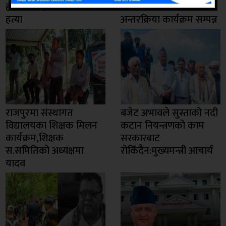
हतियार प्रहार गरी बीभत्स
मलमलामा बाँस रोपण र
हत्या
अन्तरक्रिया कार्यक्रम सम्पन्न
राजपुरमा संस्थागत
बजेट अभावले सुस्ताको नदी
विद्यालयका शिक्षक मिलन
कटान नियन्त्रणको काम
कार्यक्रम,शिक्षक
सरकारबाट
स.समितिको अध्यक्षमा
रोकिँदैन:मुख्यमन्त्री आचार्य
यादव