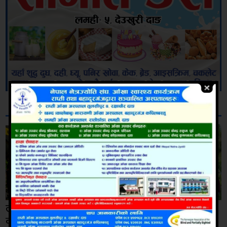
सम्बन्धित
लमजुङको फुलबारीमा ७५
भू-संरक्षण दिवसका
वर्षीया सार्कीको धारिलो
अवसरमा गढवाको