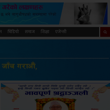
न
भिडियो
समाज
शिक्षा
एजेन्सी