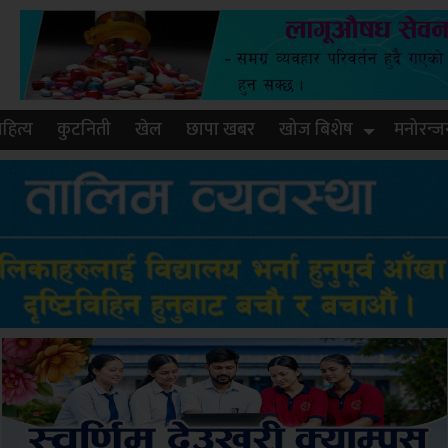
हित्य
कुटनिती
खेल
छापा खबर
खोज बिशेष
मनोरन्ज