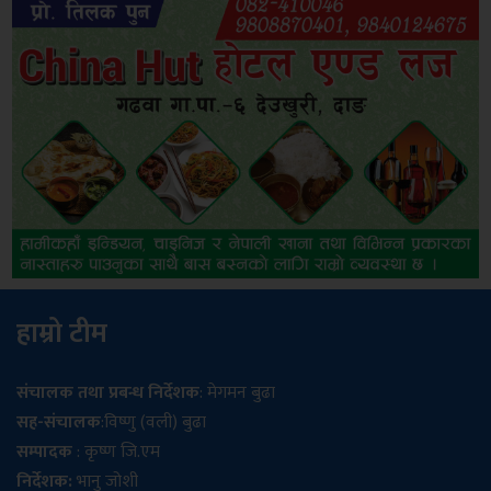
हाम्रो टीम
संचालक तथा प्रबन्ध निर्देशक
: मेगमन बुढा
सह-संचालक
:विष्णु (वली) बुढा
सम्पादक
: कृष्ण जि.एम
निर्देशक:
भानु जोशी