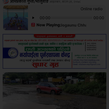
ओमप्रकाश गुप्ता/भालुवाङ
आइतबार, साउन ३१, २०७८