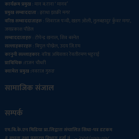
कार्यक्रम प्रमुख
: मान ब.राना ‘ मानव’
प्रमुख सम्बाददाता
: इराधा झाक्री मगर
वरिष्ठ सम्बाददाताहरु
: शिवराज पन्थी, खडग ओली, तुलबहादुर कुँवर मगर,
जयप्रकाश पौडेल
सम्बाददाताहरु
: टोपेन्द्र खनाल, शिव बस्नेत
सल्लाहकारहरु
: बिपुल पोख्रेल, उदय जि.एम
कानुनी सल्लाहकार
: वरिष्ठ अधिवक्ता रेवतीरमण भट्टराई
प्राविधिक :
राजन चौधरी
क्यामेरा प्रमुख :
नवराज गुरुङ
सामाजिक संजाल
सम्पर्क
एम.बि.के.एन मिडिया प्रा.लिद्वारा संचालित सिधा-पत्र डटकम
# सूचना तथा प्रसारण विभाग दर्ता नं .
:– २४५९/०७७-०७८