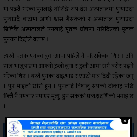
मा पढ्दै गरेका पुनलाई गोर्सिङे सर्प दँस अस्पतालमा पुर्‍याउदा
पुर्‍याउदै बाटाेमा आधी श्वास गैसकेको र अस्पताल पुर्‍याउदा
बित्तिकै अस्पतालले उनलाई मृतक घोषणा गरिदिएको मृतक
पुनका दिदीले बताए ।
त्यस्तै मृतक पुनका बुवा-आमा पहिले नै मरिसकेका थिए । उनि
हाल भालुबाङमा आफ्नो ठुलो बुवा र ठुली आमा संगै बसेर पढ्ने
गरेका थिए । यस्तै पुनका दाइ,भाइ र एउटी मात्र दिदी रहेका छन्
। पुन माइलो छोरो हुन् । पुनलाई विषालु सर्पको टोकाई पछि
छित्तै नै उपचार नपाएर मृत्यु हुन सकेको प्रत्येक्षदर्शिको भनाइ छ
।