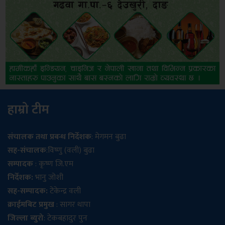
हाम्रो टीम
संचालक तथा प्रबन्ध निर्देशक
: मेगमन बुढा
सह-संचालक
:विष्णु (वली) बुढा
सम्पादक
: कृष्ण जि.एम
निर्देशक:
भानु जोशी
सह-सम्पादक:
टेकेन्द्र वली
क्राईमबिट प्रमुख
: सागर थापा
जिल्ला ब्युरो
: टेकबहादुर पुन