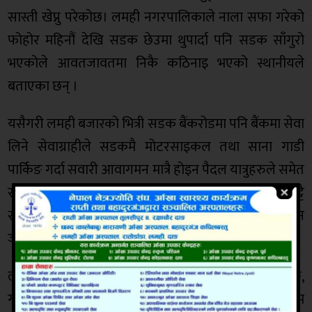
सास्ती खेप्नु परेकोछ। लमही नगरपालिकाले नाला सफा गरेको
फोहोर महिनौं देखि सडक छेउमा थुपार्दा पनि सडक साँगुरो
भएकोले आवतजावतमा निकै कठिनाइ भएको स्थानीयले
बताएका छन् ।
यसैगरी लमही बजारको भित्री सडक बैंकरोडमा पनि बैंकमा सेवा
लिने सेवाग्राहीले सडकमै मोटरसाइकल तथा साना गाडी
पार्किङ गर्दा सवारी आवागमन मात्रै होइन पैदल यात्रुहरुले समेत
सास्ती खेप्नु परेकोछ।बजारका ब्यापारीहरुलाई पार्किङ गर्ने छुट्टै
स्थान नहुँदा सडकमै सवारी साधन पार्किङ गर्न बाद्य भएका छ्न
जस्ले गर्दा सवारी दुर्घटनाको जोखिम बढेको छ ।
लमही बजारको भित्रि सडक मात्रै होइन अव्यवस्थित पार्किङ,
गाडी मर्मत र सडकमै माल समान लोड अनलोड गर्दा पुर्व पश्चिम