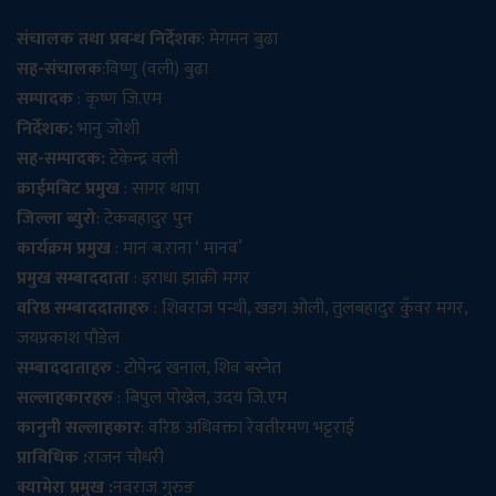
संचालक तथा प्रबन्ध निर्देशक
: मेगमन बुढा
सह-संचालक
:विष्णु (वली) बुढा
सम्पादक
: कृष्ण जि.एम
निर्देशक:
भानु जोशी
सह-सम्पादक:
टेकेन्द्र वली
क्राईमबिट प्रमुख
: सागर थापा
जिल्ला ब्युरो
: टेकबहादुर पुन
कार्यक्रम प्रमुख
: मान ब.राना ‘ मानव’
प्रमुख सम्बाददाता
: इराधा झाक्री मगर
वरिष्ठ सम्बाददाताहरु
: शिवराज पन्थी, खडग ओली, तुलबहादुर कुँवर मगर,
जयप्रकाश पौडेल
सम्बाददाताहरु
: टोपेन्द्र खनाल, शिव बस्नेत
सल्लाहकारहरु
: बिपुल पोख्रेल, उदय जि.एम
कानुनी सल्लाहकार
: वरिष्ठ अधिवक्ता रेवतीरमण भट्टराई
प्राविधिक :
राजन चौधरी
क्यामेरा प्रमुख :
नवराज गुरुङ