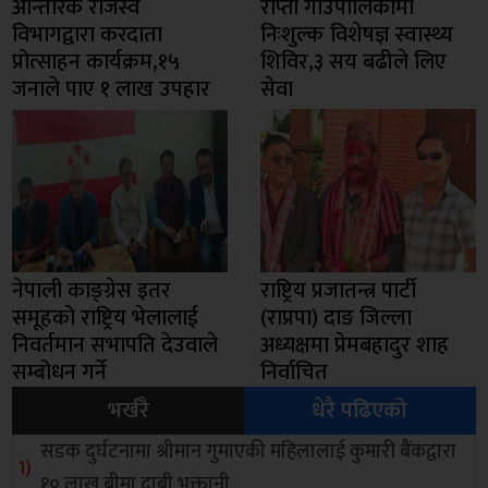
आन्तरिक राजस्व
राप्ती गाउँपालिकामा
विभागद्वारा करदाता
निःशुल्क विशेषज्ञ स्वास्थ्य
प्रोत्साहन कार्यक्रम,१५
शिविर,३ सय बढीले लिए
जनाले पाए १ लाख उपहार
सेवा
नेपाली काङ्ग्रेस इतर
राष्ट्रिय प्रजातन्त्र पार्टी
समूहको राष्ट्रिय भेलालाई
(राप्रपा) दाङ जिल्ला
निवर्तमान सभापति देउवाले
अध्यक्षमा प्रेमबहादुर शाह
सम्बोधन गर्ने
निर्वाचित
भर्खरै
धेरै पढिएको
सडक दुर्घटनामा श्रीमान गुमाएकी महिलालाई कुमारी बैंकद्वारा
१० लाख बीमा दाबी भुक्तानी