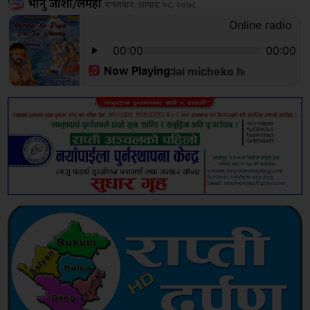
भानु जोशी/लमही
मंगलबार, आषाढ ०८, २०७८