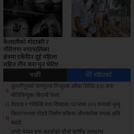
कैलालीको गोदावरी र
गौरीगंगा नगरपालिका
क्षेत्रमा एकैदिन दुई महिला
सहित तीन जना मृत भेटिए
भर्खरै
धेरै पढिएको
तुलसीपुरको मानपुरमा निःशुल्क आँखा शिविर,१२८ जना
मोतिविन्दुका बिरामी फेला
वैशाख १ गतेदेखि यता विपदका घटनामा २०५ जनाको मृत्यु
विराटनगरमा पोडवे निर्माण प्रक्रिया औपचारिक रुपमा अघि
बढ्यो
राप्ती चेम्बर अफ कमर्सको चाैथो वार्षिक साधारण