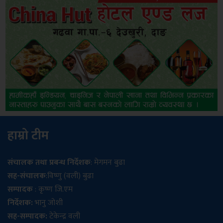
हाम्रो टीम
संचालक तथा प्रबन्ध निर्देशक
: मेगमन बुढा
सह-संचालक
:विष्णु (वली) बुढा
सम्पादक
: कृष्ण जि.एम
निर्देशक:
भानु जोशी
सह-सम्पादक:
टेकेन्द्र वली