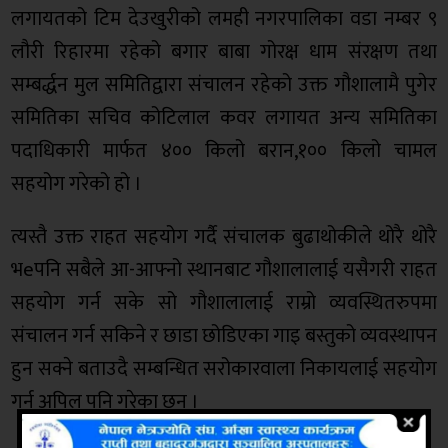
लगायतको टिम देउखुरीको लमही नगरपालिका वडा नम्बर ९
लौरी रिहारमा रहेको बगार बाबा गोरक्ष धाम संरक्षण तथा
सम्बर्द्धन मुल समितिद्वारा संचालन रहेको उक्त गौशालामै पुगेर
समितिका सचिव कोटिलाल कवर लगायत अन्य समितिका
पदाधिकारी मार्फत ४०० किलो बरान,१०० किलो चामल
सहयोग गरेको हो ।
त्यस्तै उक्त राहत सहयोग गर्दै संचालक बुढाथोकीले थोरै थोरै
भeपनि सबैले आ-आफ्नो स्थानबाट गौशालालाई यसैगरी राहत
सहयोग गर्न सके सो गौशालालाई राम्रो व्यवस्थितरुपमा
संचालन गर्न सकिने र छाडा छोडिएका गाइ बस्तुको व्यवस्थापन
हुन सक्ने बताउदै सम्बन्धित सरोकारवाला निकायलाई सहयोग
गर्न अपिल पनि गरेका छन् ।