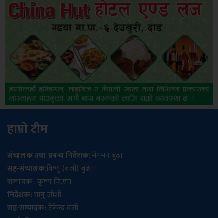
हाम्रो टीम
संचालक तथा प्रबन्ध निर्देशक
: मेगमन बुढा
सह-संचालक
:विष्णु (वली) बुढा
सम्पादक
: कृष्ण जि.एम
निर्देशक:
भानु जोशी
सह-सम्पादक:
टेकेन्द्र वली