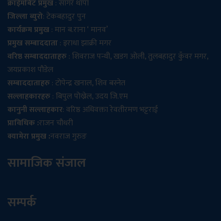
क्राईमबिट प्रमुख
: सागर थापा
जिल्ला ब्युरो
: टेकबहादुर पुन
कार्यक्रम प्रमुख
: मान ब.राना ‘ मानव’
प्रमुख सम्बाददाता
: इराधा झाक्री मगर
वरिष्ठ सम्बाददाताहरु
: शिवराज पन्थी, खडग ओली, तुलबहादुर कुँवर मगर,
जयप्रकाश पौडेल
सम्बाददाताहरु
: टोपेन्द्र खनाल, शिव बस्नेत
सल्लाहकारहरु
: बिपुल पोख्रेल, उदय जि.एम
कानुनी सल्लाहकार
: वरिष्ठ अधिवक्ता रेवतीरमण भट्टराई
प्राविधिक :
राजन चौधरी
क्यामेरा प्रमुख :
नवराज गुरुङ
सामाजिक संजाल
सम्पर्क