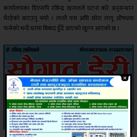
कार्यालयका डिएसपि रबिन्द्र खनालले घटना बारे अनुसन्धान
भैरहेको बताउनु भयो । त्यस्तै यस अघि छोरा लागू औषधमा
फसेको भन्दै घरमा बिबाद हुँदै आएको खुल्न आएको छ ।