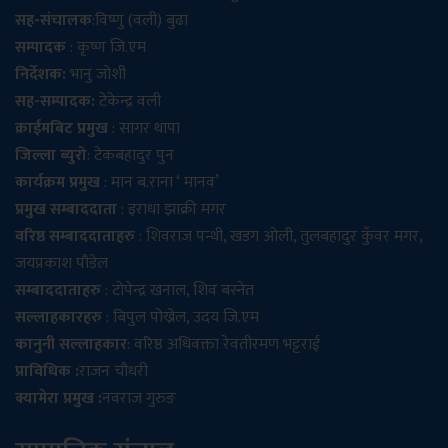
सह-संचालक
:विष्णु (वली) बुढा
सम्पादक
: कृष्ण जि.एम
निर्देशक:
भानु जोशी
सह-सम्पादक:
टेकेन्द्र वली
क्राईमबिट प्रमुख
: सागर थापा
जिल्ला ब्युरो
: टेकबहादुर पुन
कार्यक्रम प्रमुख
: मान ब.राना ‘ मानव’
प्रमुख सम्बाददाता
: इराधा झाक्री मगर
वरिष्ठ सम्बाददाताहरु
: शिवराज पन्थी, खडग ओली, तुलबहादुर कुँवर मगर,
जयप्रकाश पौडेल
सम्बाददाताहरु
: टोपेन्द्र खनाल, शिव बस्नेत
सल्लाहकारहरु
: बिपुल पोख्रेल, उदय जि.एम
कानुनी सल्लाहकार
: वरिष्ठ अधिवक्ता रेवतीरमण भट्टराई
प्राविधिक :
राजन चौधरी
क्यामेरा प्रमुख :
नवराज गुरुङ