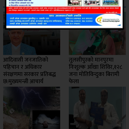
सम्बन्धित
आदिवासी जनजातिको
तुलसीपुरको मानपुरमा
पहिचान र अधिकार
निःशुल्क आँखा शिविर,१२८
संरक्षणमा सरकार प्रतिबद्ध
जना मोतिविन्दुका बिरामी
छ:मुख्यमन्त्री आचार्य
फेला