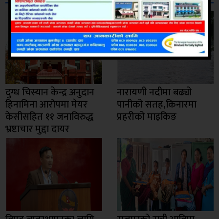
दुग्ध चिस्यान केन्द्र अनुदान
नारायणी नदीमा बढ्यो
हिनामिना आरोपमा मेयर
पानीको सतह,किनारमा
केसीसहित ११ जनाविरुद्ध
प्रहरीको माइकिङ
भ्रष्टाचार मुद्दा दायर