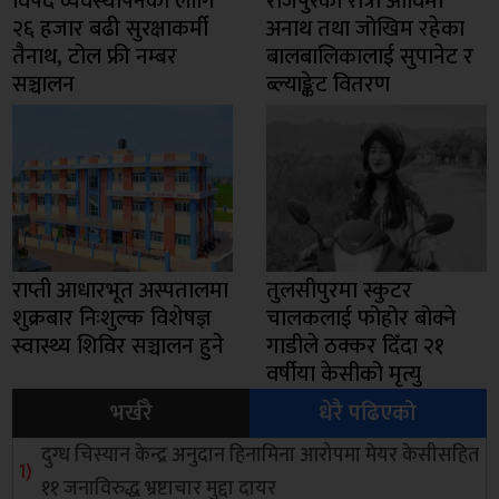
विपद व्यवस्थापनका लागि
राजपुरको रात्री आविमा
२६ हजार बढी सुरक्षाकर्मी
अनाथ तथा जोखिम रहेका
तैनाथ, टोल फ्री नम्बर
बालबालिकालाई सुपानेट र
सञ्चालन
ब्ल्याङ्केट वितरण
राप्ती आधारभूत अस्पतालमा
तुलसीपुरमा स्कुटर
शुक्रबार निःशुल्क विशेषज्ञ
चालकलाई फोहोर बोक्ने
स्वास्थ्य शिविर सञ्चालन हुने
गाडीले ठक्कर दिँदा २१
वर्षीया केसीको मृत्यु
भर्खरै
धेरै पढिएको
दुग्ध चिस्यान केन्द्र अनुदान हिनामिना आरोपमा मेयर केसीसहित
११ जनाविरुद्ध भ्रष्टाचार मुद्दा दायर