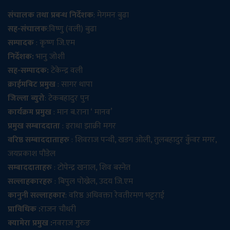
संचालक तथा प्रबन्ध निर्देशक
: मेगमन बुढा
सह-संचालक
:विष्णु (वली) बुढा
सम्पादक
: कृष्ण जि.एम
निर्देशक:
भानु जोशी
सह-सम्पादक:
टेकेन्द्र वली
क्राईमबिट प्रमुख
: सागर थापा
जिल्ला ब्युरो
: टेकबहादुर पुन
कार्यक्रम प्रमुख
: मान ब.राना ‘ मानव’
प्रमुख सम्बाददाता
: इराधा झाक्री मगर
वरिष्ठ सम्बाददाताहरु
: शिवराज पन्थी, खडग ओली, तुलबहादुर कुँवर मगर,
जयप्रकाश पौडेल
सम्बाददाताहरु
: टोपेन्द्र खनाल, शिव बस्नेत
सल्लाहकारहरु
: बिपुल पोख्रेल, उदय जि.एम
कानुनी सल्लाहकार
: वरिष्ठ अधिवक्ता रेवतीरमण भट्टराई
प्राविधिक :
राजन चौधरी
क्यामेरा प्रमुख :
नवराज गुरुङ