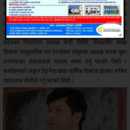
बनाइएको स्थानीय अगुवा जनक बुढाले जानकारी दिनुभयो ।
कार्यक्रममा वडा सदस्य देवा परियार, नेपाल पत्रकार महासंघ
लुम्बिनी प्रदेश समितिका उपाध्यक्ष चुमा आचार्य, प्रदेश परिषद
सदस्य राधेश्याम गुप्ता, सामुदायीक रेडियो प्रसारक संघ लुम्बिनी
प्रदेशका निवर्तमान अध्यक्ष केपी घिमिरे, शिवशक्ति बाख्रा
विकास सामुदायीक वन उपभोक्ता समुहका अध्यक्ष जनक बुढा
लगायतका वक्ताहरुले मन्तब्य ब्यक्त गर्नु भएको थियो ।
कार्यक्रमको सञ्चान टेङ्नैया बाबा धार्मिक विकास क्षेत्रका सचिव
यादवनाथ योगीले गर्नु भएको थियो ।