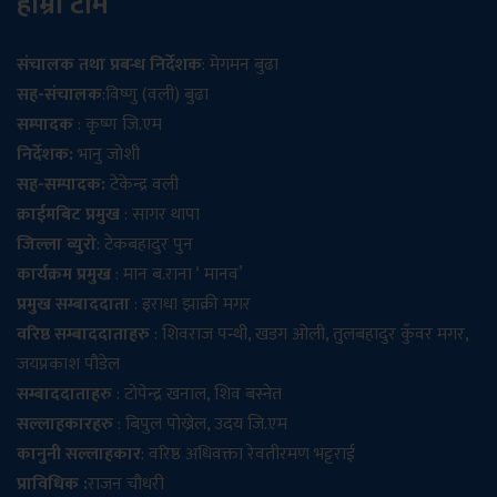
हाम्रो टीम
संचालक तथा प्रबन्ध निर्देशक
: मेगमन बुढा
सह-संचालक
:विष्णु (वली) बुढा
सम्पादक
: कृष्ण जि.एम
निर्देशक:
भानु जोशी
सह-सम्पादक:
टेकेन्द्र वली
क्राईमबिट प्रमुख
: सागर थापा
जिल्ला ब्युरो
: टेकबहादुर पुन
कार्यक्रम प्रमुख
: मान ब.राना ‘ मानव’
प्रमुख सम्बाददाता
: इराधा झाक्री मगर
वरिष्ठ सम्बाददाताहरु
: शिवराज पन्थी, खडग ओली, तुलबहादुर कुँवर मगर,
जयप्रकाश पौडेल
सम्बाददाताहरु
: टोपेन्द्र खनाल, शिव बस्नेत
सल्लाहकारहरु
: बिपुल पोख्रेल, उदय जि.एम
कानुनी सल्लाहकार
: वरिष्ठ अधिवक्ता रेवतीरमण भट्टराई
प्राविधिक :
राजन चौधरी