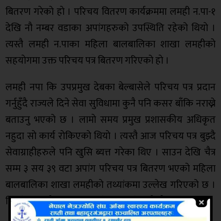
बितरण गरेकाे हाे । परिचय वितरण कार्यक्रममा लमही न.पा-१
देखि ना‌ै नम्बर वडाका अपांगहरुको उपस्थिति रहेको थियाे ।
त्यस्तै लमही न.पाका महिला बालबालिका शाखा लमहीकाे
सहयाेगमा उक्त परिचय पत्र बितरण गरिएको हाे ।
लमही नपा कि उपप्रमुख देबका बेल्बासेले परिचय पत्र प्रदान
गर्नुहुँदै राज्यले दिने सेवा सुविधामा कुनै पनि कसर बाँकि नराख्ने
बताउनु भएको छ । लामाे समय प्रमुख प्रशासकीय अधिकृत
नहुदा साे कार्य राेकिएकाे थियाे । त्यस्तै आज परिचय पत्र बुझ्दै
सेवाग्राहीहरुले पनि खुसि ब्यत्त गरेका थिए । साउन देखि चैत्र
सम्म ३ सय ३९ वटा अपांग परिचय पत्र बितरण भएको महिला
बालबालिका शाखा लमहीकाे तथ्यांकमा उल्लेख गरिएको छ ।
नियमित कार्य अनुसार आज वितरण गरिएको हाे ।