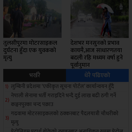
तुलसीपुरमा मोटरसाइकल
देशभर मनसुनको प्रभाव
दुर्घटना हुँदा एक युवकको
कायमै,आज साधारणतया
मृत्यु
बदली रहि मध्यम वर्षा हुने
पूर्वानुमान
भर्खरै
धेरै पढिएको
लुम्बिनी प्रदेशमा ‘एकीकृत सूचना पोर्टल’ कार्यान्वयन हुँदै
नेपाली सेनामा भर्ती गराइदिने भन्दै दुई लाख बढी ठगी गर्ने
कञ्चनपुरका चन्द पक्राउ
गढवामा मोटरसाइकलको ठक्करबाट पैदलयात्री चौधरीको
मृत्यु
पेट्रोलियम पदार्थ बोकेको ट्याङ्करबाट अनाधिकृत रुपमा पेट्रोल