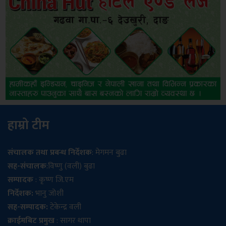
हाम्रो टीम
संचालक तथा प्रबन्ध निर्देशक
: मेगमन बुढा
सह-संचालक
:विष्णु (वली) बुढा
सम्पादक
: कृष्ण जि.एम
निर्देशक:
भानु जोशी
सह-सम्पादक:
टेकेन्द्र वली
क्राईमबिट प्रमुख
: सागर थापा