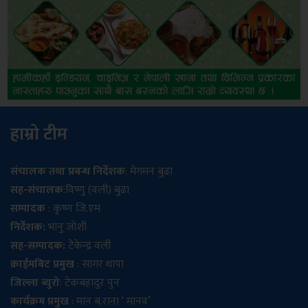
हाम्रो टीम
संचालक तथा प्रबन्ध निर्देशक
: मेगमन बुढा
सह-संचालक
:विष्णु (वली) बुढा
सम्पादक
: कृष्ण जि.एम
निर्देशक:
भानु जोशी
सह-सम्पादक:
टेकेन्द्र वली
क्राईमबिट प्रमुख
: सागर थापा
जिल्ला ब्युरो
: टेकबहादुर पुन
कार्यक्रम प्रमुख
: मान ब.राना ‘ मानव’