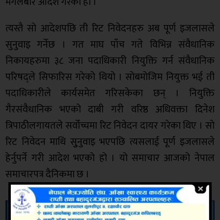
मंगलबार आदेश गरेको हो ।
त्यस्तै सो आदेशपछि ती रिट निवेदनहरु अब पूर्ण इजलासले
सुनुवाइ गर्नेछ । गत माघ पाँच गते विभिन्न संवैधानिक
निकायहरुमा ३८ जना पदाधिकारी नियुक्ति गर्न संवैधानिक
परिषद्ले सिफारिस गरेको थियो । सोबमोजिम नियुक्त भई ती
पदाधिकारीले कार्यसमेत गरिसकेका छन् । नियुक्ति
गैरसंवैधानिक भएको दाबी गरी वरिष्ठ अधिवक्ता दिनेश
त्रिपाठीलगायतले सर्वोच्चमा रिट निवेदन दायर गरेका थिए । सो
रिट निवेदन माथि सुुनुवाइ भएपछि त्यसलाई पूर्ण इजलासले
हेर्नुपर्ने गरी आदेश भएको हो । यो समाचार आजको नेपाल
समाचारपत्र दैनिकमा छ ।